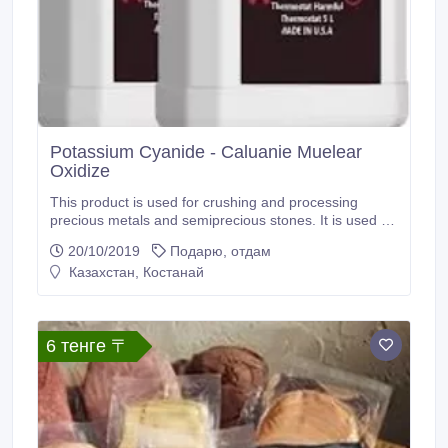
Potassium Cyanide - Caluanie Muelear
Oxidize
This product is used for crushing and processing
precious metals and semiprecious stones. It is used for
processing precious and semiprecious stones,
20/10/2019
Подарю, отдам
crushing metals in the chemical industry. This
Казахстан, Костанай
facilitates to break nails with bare hands after a 10-20
second dive. Heavy water changes the properties of
the metal, making it brittle.
6 тенге 〒