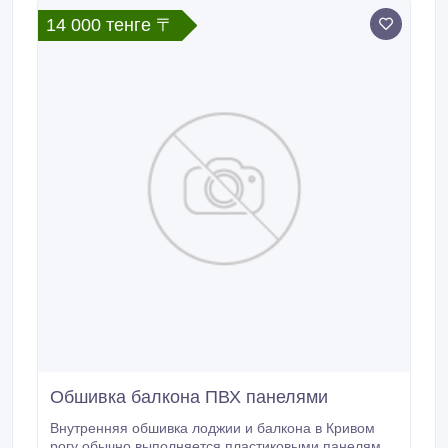
металлопластика сегодня можно на страничках
14 000 тенге 〒
сайтеца предприятия Комфорт кривой рог: balkon.
Обшивка балкона ПВХ панелями
Внутренняя обшивка лоджии и балкона в Кривом
рогу обычно выполняется пластиковыми панелями.