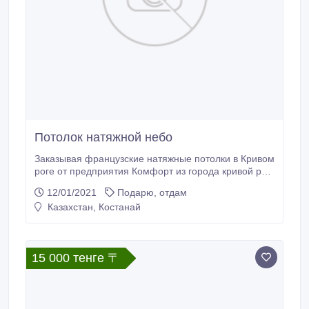
Потолок натяжной небо
Заказывая французские натяжные потолки в Кривом
роге от предприятия Комфорт из города кривой рог,
Вы получаете: комфортабельность, ошеломляющий
12/01/2021
Подарю, отдам
облик, изумительное соответствие цены и конечно
Казахстан, Костанай
хорошего качества, моментальный и без пыли
ремонт. Из позитивных факторов потолков
поливинилхлорида, несомненно является вдобавок
то, что они дают возможность без особых усилий и
15 000 тенге 〒
совсем дешево заслонить недостатки и
повреждения, прежних потолков.