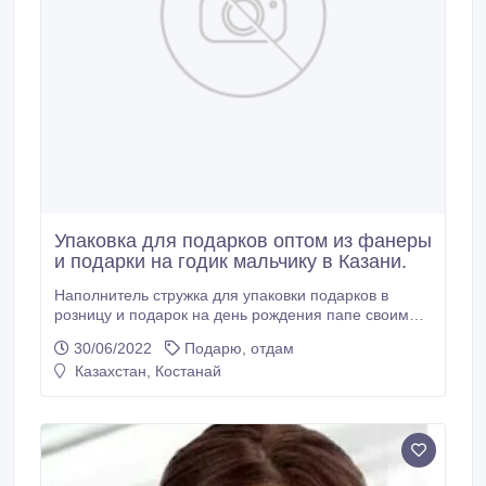
Упаковка для подарков оптом из фанеры
и подарки на годик мальчику в Казани.
Наполнитель стружка для упаковки подарков в
розницу и подарок на день рождения папе своими
руками в Череповце. Упаковка для подарков оптом
30/06/2022
Подарю, отдам
из фанеры и подарки на годик мальчику в Казани.
Казахстан, Костанай
Source: https://suveniri-podarki-1.ru.