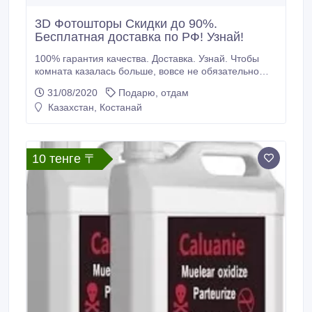
3D Фотошторы Скидки до 90%.
Бесплатная доставка по РФ! Узнай!
100% гарантия качества. Доставка. Узнай. Чтобы
комната казалась больше, вовсе не обязательно
вешать одноцветные шторы на окна. Можно
31/08/2020
Подарю, отдам
выбрать шторы с принтами нейтральных,
Казахстан, Костанай
пастельных или холодных расцветок. К примеру,
поскольку нейтральные цвета сочетаются с
большинством других цветов, безошибочным
выбором будут полосатые или с другим узором
10 тенге 〒
шторы, включающие нейтральные и пастельные
цвета или нейтральные и холодные цвета.