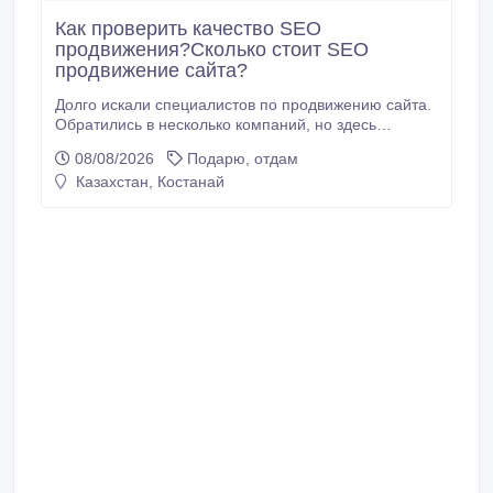
Как проверить качество SEO
продвижения?Сколько стоит SEO
продвижение сайта?
Долго искали специалистов по продвижению сайта.
Обратились в несколько компаний, но здесь
получили понятную стратегию и реальные
08/08/2026
Подарю, отдам
результаты. Работа выполнена качественно,
Казахстан, Костанай
позиции сайта начали расти. оптимизация сайта.