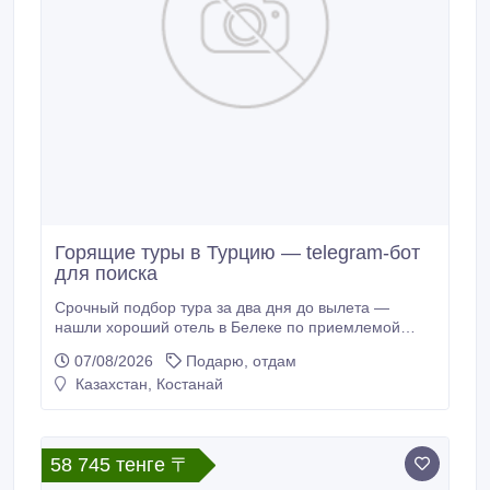
Горящие туры в Турцию — telegram-бот
для поиска
Срочный подбор тура за два дня до вылета —
нашли хороший отель в Белеке по приемлемой
цене. Думали что в последний момент ничего
07/08/2026
Подарю, отдам
достойного не останется. Ошиблись. подбор тура в
Казахстан, Костанай
Турцию Москва.
58 745 тенге 〒