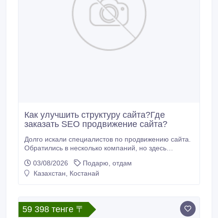
Как улучшить структуру сайта?Где
заказать SEO продвижение сайта?
Долго искали специалистов по продвижению сайта.
Обратились в несколько компаний, но здесь
получили понятную стратегию и реальные
03/08/2026
Подарю, отдам
результаты. Работа выполнена качественно,
Казахстан, Костанай
позиции сайта начали расти. SEO агентство.
59 398 тенге 〒