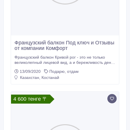
Французский балкон Под ключ и Отзывы
от компании Комфорт
Французский балкон Кривой рог - это не только
великолепный лицевой вид, а и бережливость денег.
При таковом случае застекления Вам не надо
13/09/2020
Подарю, отдам
тратиться на внешнюю и со стороны балкона
Казахстан, Костанай
обшивку перильного огораживания, а ещё
утепления. Узнать намного больше про
Французские балконы и лоджии, какая же у них
цена, а кроме того увидеть их фото можно конечно
4 600 тенге 〒
на web-странице: balkon.