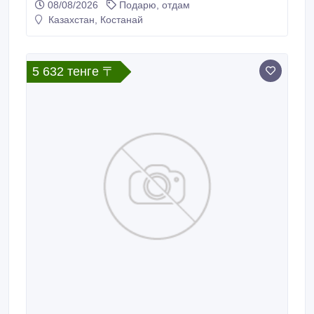
08/08/2026
Подарю, отдам
possible to generate a variety of gift, such as special
Казахстан, Костанай
access, information, pictures, clips, visuals, promo
vouchers, discount coupons, discounts, special codes,
etc.
5 632 тенге 〒