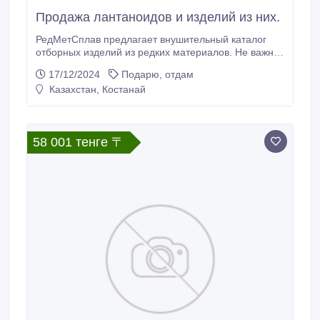
Продажа лантаноидов и изделий из них.
РедМетСплав предлагает внушительный каталог
отборных изделий из редких материалов. Не важно,
какие объемы вам необходимы - от мелких партий
17/12/2024
Подарю, отдам
до масштабных поставок, мы гарантируем быстрое
Казахстан, Костанай
выполнение вашего заказа. Каждая единица
продукции подтверждена соответствующими
документами, подтверждающими их
происхождение.
58 001 тенге 〒