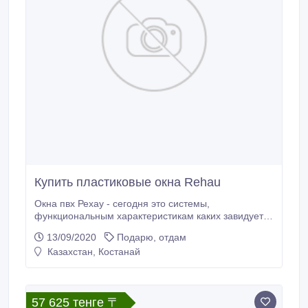
Купить пластиковые окна Rehau
Окна пвх Рехау - сегодня это системы,
функциональным характеристикам каких завидует
целый мир. Имея личный институт полимеров
13/09/2020
Подарю, отдам
данный заводище сделал неповторимую рецептуру
Казахстан, Костанай
пвх, каковую употребляет не только лишь в оконной
отрасли, а и в авиационной и врачебной
промышленности. Проведать намного больше про
данные окна и где их сегодня купить по стоимости
57 625 тенге 〒
фирмы производителя, можно конечно на