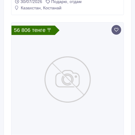
30/07/2026
Подарю, отдам
правильно, вопросов в аэропорту не было.
Казахстан, Костанай
экскурсии в Турции 2026.
56 806 тенге 〒