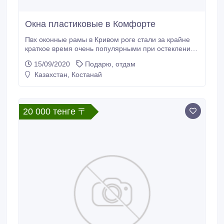
Окна пластиковые в Комфорте
Пвх оконные рамы в Кривом роге стали за крайне
краткое время очень популярными при остеклении
жилищных, коммерческих и для офиса объектов.
15/09/2020
Подарю, отдам
Прознать про все достоинства ПВХ оконных рам, их
Казахстан, Костанай
стоимость и где купить, возможно на страничке
организации Комфорт из города кривой рог:
balkon.dp.ua Окна в Кривом.
20 000 тенге 〒