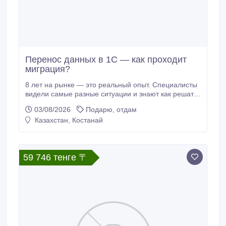
Перенос данных в 1С — как проходит
миграция?
8 лет на рынке — это реальный опыт. Специалисты
видели самые разные ситуации и знают как решать
нестандартные задачи. Наш случай был непростым
03/08/2026
Подарю, отдам
— справились отлично. техподдержка 1С.
Казахстан, Костанай
59 746 тенге 〒