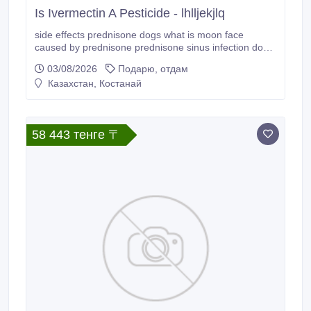
Is Ivermectin A Pesticide - lhlljekjlq
side effects prednisone dogs what is moon face
caused by prednisone prednisone sinus infection dose
medrol prednisone can prednisone cause itchy skin.
03/08/2026
Подарю, отдам
Казахстан, Костанай
58 443 тенге 〒