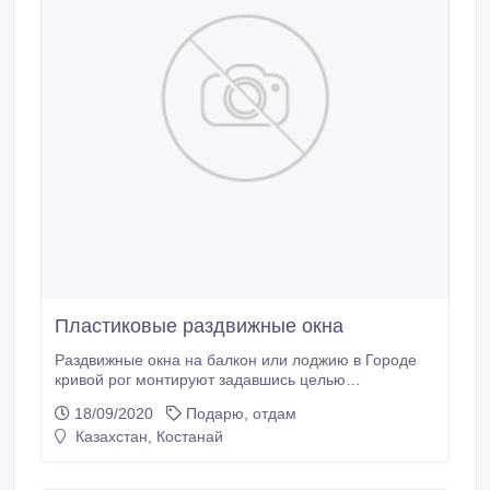
Пластиковые раздвижные окна
Раздвижные окна на балкон или лоджию в Городе
кривой рог монтируют задавшись целью
сбережения места в помещении. По финансовой
18/09/2020
Подарю, отдам
составляющей этот вариант окажется символически
Казахстан, Костанай
дороже классических металлопластиковых оконных
рам. Осмотреть, каким образом смотрятся
телескопические двери и окна сделанных из