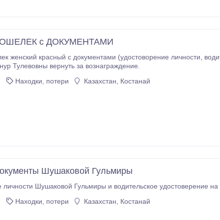
КОШЕЛЕК с ДОКУМЕНТАМИ
ий красный с документами (удостоворение личности, водительские права, банковские карточки) на имя
ур Тулевовны вернуть за вознаграждение.
7
Находки, потери
Казахстан, Костанай
документы Шушаковой Гульмиры
 личности Шушаковой Гульмиры и водительское удостоверение на 
7
Находки, потери
Казахстан, Костанай