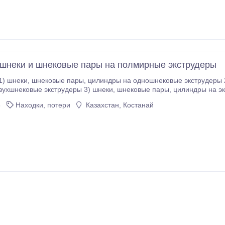
 шнеки и шнековые пары на полмирные экструдеры
ры 3) шнеки, шнековые пары, цилиндры на экструдеры с паралелльными шнеками 4) шнеки,
 экструдеры krauss maffei
8
Находки, потери
Казахстан, Костанай
м свое слово.