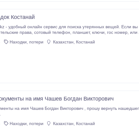
док Костанай
 - удобный онлайн сервис для поиска утерянных вещей. Если вы потеряли 
о http://buronahodok.kz/. Также, вы можете оставить свой номер у нас на сайте или написать нам в
6
Находки, потери
Казахстан, Костанай
 Telegram.
окументы на имя Чашев Богдан Викторович
.
6
Находки, потери
Казахстан, Костанай