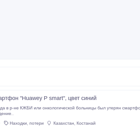
артфон "Huawey P smart", цвет синий
 в р-не КЖБИ или онкологической больницы был утерян смартфон "Huawey P smart", 
дение..
9
Находки, потери
Казахстан, Костанай