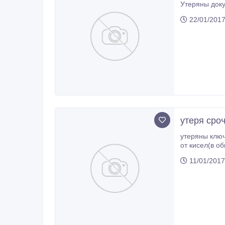
Утеряны доку
22/01/201
утеря сро
утеряны ключ
от кисел(в о
11/01/2017