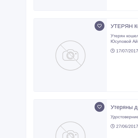
УТЕРЯН 
Утерян кошелек женск
Юсуповой Айн
17/07/201
Утеряны 
Удостоверние
27/06/201