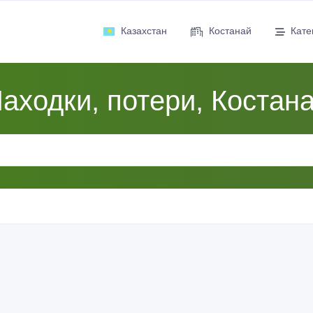
Казахстан
Костанай
Кате
аходки, потери, Костан