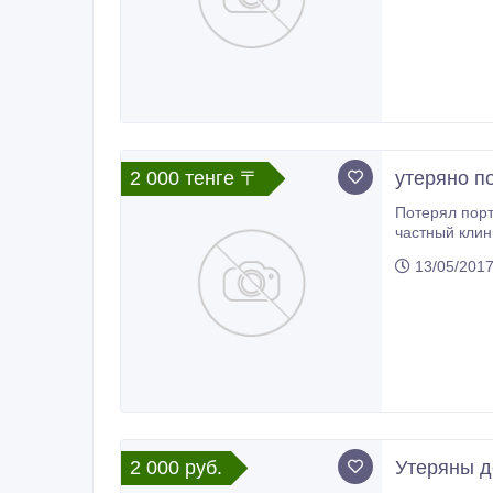
2 000 тенге 〒
утеряно п
Потерял порт
частный клин
13/05/201
2 000 руб.
Утеряны д