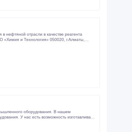
я в нефтяной отрасли в качестве реагента
омышленного оборудования. В нашем
ования. У нас есть возможность изготавливать
етали как: валы, шкивы, колёса, шестерни, корпусные детали и многие другие виды продукции.