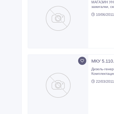
МАГАЗИН УНИВЕРСАЛЬНЫЙ КАР
зажигалки, скотч, 1000 мелочей Диски DVD-R, CD-R, RW, флешки, чехлы Пластмассовые изделия: ведра, тазы Семена,
10/06/2011
МКУ 5.110.
Дизель-генераторные установк
Комплектация дизель-генераторных
дизель-генераторам; - комплектующие: КН-3, КН-8, КНМ-3, БКН, КНМ-1-3, блок в
22/03/2011
БКЧ, БЗН, КАР-1, К-100, К-200, БСВ-2, КРН-04, КРН-02, КРН-10, БКТС, БРН, AVR-12(20), AVR EA440, регулятор напряжения
EA448, диодный мост для генераторов, AVR GAVR-8A, комплект резиновых пальц для муфты БГ и ГС, привод топливной рейки,
МКУ 5.