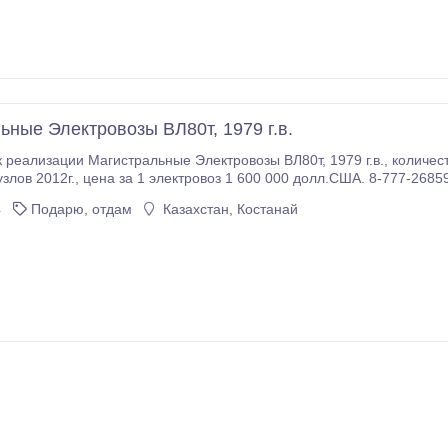
о результатам камерального контроля и многое другое.
ьные Электровозы ВЛ80т, 1979 г.в.
Магистральные Электровозы ВЛ80т, 1979 г.в., количество 3 штуки, бандаж полный, капитальный
 долл.США. 8-777-2685989 8-701-9621315 8-777-5096061
a@mail.ru.
4
Подарю, отдам
Казахстан, Костанай