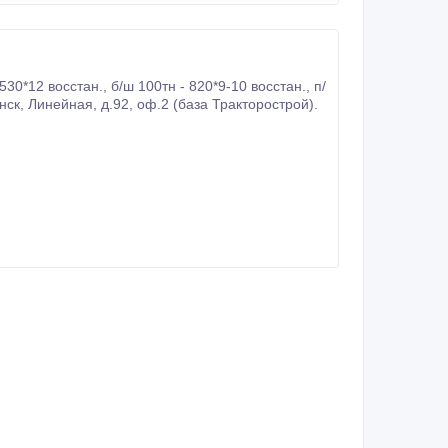
ш 150тн - 1020*10 ТУ 1698-2000 85тн ООО «Уралпромснаб» Находится г.Челябинск, Линейная, д.92, оф.2 (база Тракторострой).