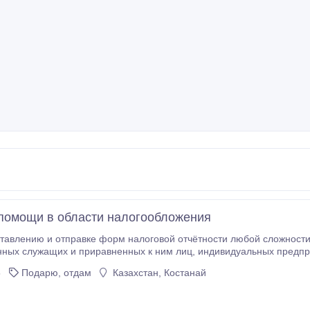
помощи в области налогообложения
ставлению и отправке форм налоговой отчётности любой сложности
 приравненных к ним лиц, индивидуальных предпринимателей, адвокатов, нотариусов, частных
х лиц), консультации по всем вопросам, связанным с
5
Подарю, отдам
Казахстан, Костанай
отрении материалов об административных
 и другие вопросы, восстановление
учёта предприятий с восстановлением базы 1С и отправкой налоговой отчётности, 