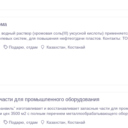
ома
 водный раствор (хромовая соль(III) уксусной кислоты) применяетс
ластов. Контакты: ТОО «Химия и Технология» 050020, г.Алматы,
ул.Л.Чайкиной 14 (уг.пр.Достык) Тел: +7 (727) 333-60-99, 387-34-07, .
3
Подарю, отдам
Казахстан, Костанай
части для промышленного оборудования
анвиль" изготавливает и восстанавливает запасные части для пр
 цех 3500 м2 с полным перечнем металлообрабатывающего оборуд
и восстанавливать такие д
2
Подарю, отдам
Казахстан, Костанай