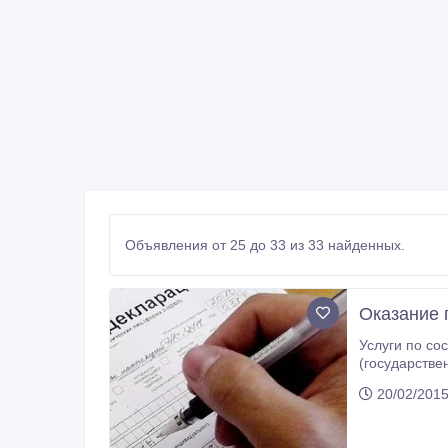
Объявления от 25 до 33 из 33 найденных.
Оказание 
Услуги по со
(государственных служащих и
судебных исполнителей, крестьянских хозяйств, юридически
20/02/201
налогообложением, представительство в налоговых органах и судах при рассм
правонарушениях, обжалование уведомлений о результатах налоговой проверки
бухгалтерского 