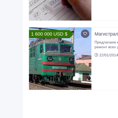
выявленных п
1 600 000 USD $
Магистрал
Предлагаем к реализации 
ремонт всех узлов 2012г., цена за 1 электровоз 1 600 000
gumirova_sar
22/01/201