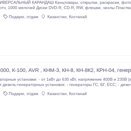
АНДАШ Канцтовары, открытки, раскраски, фотоальбомы Пакеты, батарейки, перчатки,
удобрения, земля, горшки Бытовая химия, косметика.
Подарю, отдам
Казахстан, Костанай
000, К-100, AVR , КНМ-3, КН-8, КН-8К2, КРН-04, генер
и: - от 1кВт до 630 кВт, напряжение 400В и 230В (возможно нестандартное исполнение).
 установок: - генераторы ГС, БГ, ЕСС; - дизеля ЯМЗ, ТМЗ; - щиты (шкафы) управления к
озбуждения (управления) на генераторы ГС и БГ,
Подарю, отдам
Казахстан, Костанай