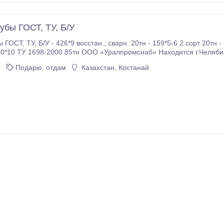
убы ГОСТ, ТУ, Б/У
30*12 восстан., б/ш 100тн - 820*9-10 восстан., п/
0
Подарю, отдам
Казахстан, Костанай