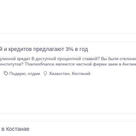
й и кредитов предлагают 3% в год
линной кредит В доступной процентной ставкой? Вы были отклоне
 заем в Англии, Великобритания. Мы предлагаем различные
виды кредитов онлайн, чтобы кто-нибудь в необходимости из ряда EUR 10000
2
Подарю, отдам
Казахстан, Костанай
 в Костанае