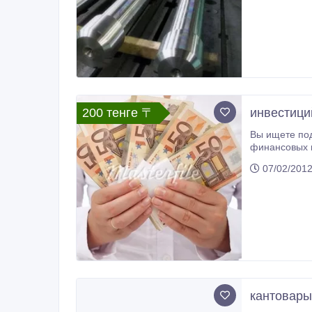
200 тенге 〒
инвестици
Вы ищете под
финансовых институтов? Thamesfinance являются частной фирме
07/02/201
кантовары