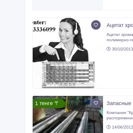
Ацетат хр
Ацетат хрома
полимерно-гелевых систем, для повышения нефтеотдачи п
30/10/201
1 тенге 〒
Запасные 
Компания "Кр
распоряжении
14/06/201