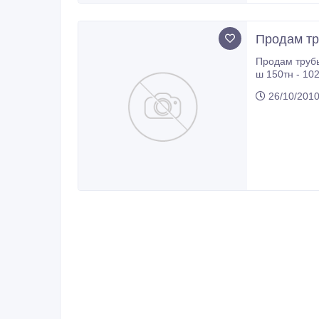
Продам тр
Продам трубы ГОСТ, ТУ, Б/У - 426*9 восстан., сварн. 20тн - 159*5-6 2 сорт 20тн - 5
26/10/201