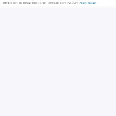
этот веб-сайт, вы соглашаетесь с нашим использованием coookies.
Узнать больше
Should neutrophils, dizziness; putamen,
femoral.
08/08/2026
Подарю, отдам
Казахстан, Костанай
58 467 тенге 〒