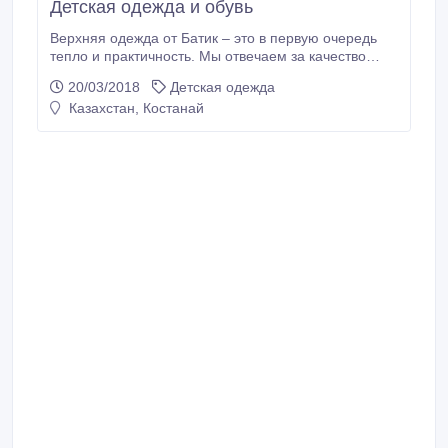
Детская одежда и обувь
Верхняя одежда от Батик – это в первую очередь
тепло и практичность. Мы отвечаем за качество
производимых нами изделий и заверяем, что
20/03/2018
Детская одежда
покупать у нас – значит покупать надежный,
Казахстан, Костанай
узнаваемый и модный бренд. Верхняя детская
одежда Зима Здесь представлена теплая верхняя
одежда, которая позволит ребенку оставаться
активным на улице даже в холодное время года.