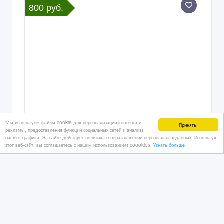
800 руб.
Мы используем файлы cookie для персонализации контента и
Принять!
рекламы, предоставления функций социальных сетей и анализа
нашего трафика. На сайте действует политика о неразглашении персональных данных. Используя
этот веб-сайт, вы соглашаетесь с нашим использованием coookies.
Узнать больше