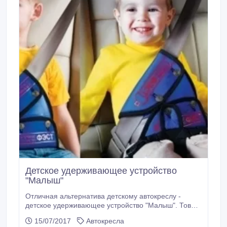
Детское удерживающее устройство
"Малыш"
Отличная альтернатива детскому автокреслу -
детское удерживающее устройство "Малыш". Товар
соответствует европейским нормам безопасности ,
15/07/2017
Автокресла
а так же подходит для использования практически