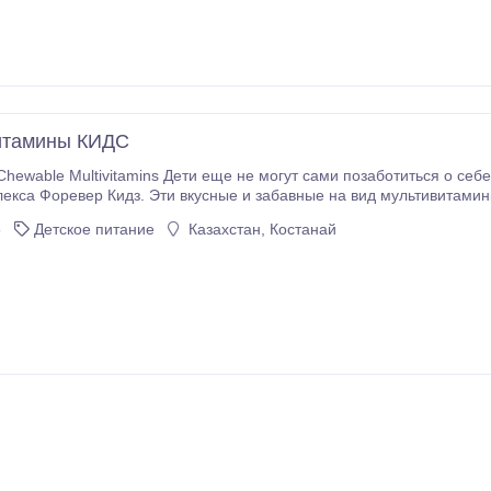
итамины КИДС
не могут сами позаботиться о себе. Они легко ранимы. Защитите детей с помощью
екса Форевер Кидз. Эти вкусные и забавные на вид мультивитам
в, минералов и фитонутриентов, которых не достает как взрослым, так и детям (можно
6
Детское питание
Казахстан, Костанай
двухлетнего возраста).