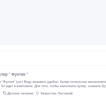
лер " Фунтик "
ик" (шт.) Воду заливать удобно. Кулер полностью механический, жидкость не подогревает и не охла
Для того, чтобы наполнить кулер, снимите бутылку, отвинтите крышку. Далее наполните
бутыль водой, на крышке закройте клапан и вновь накрутите на бутылку.
8
Детское питание
Казахстан, Костанай