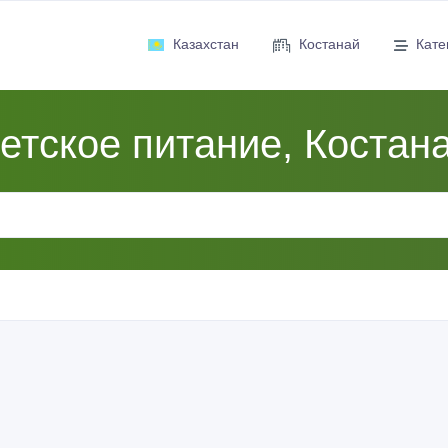
Казахстан
Костанай
Кате
етское питание, Костан