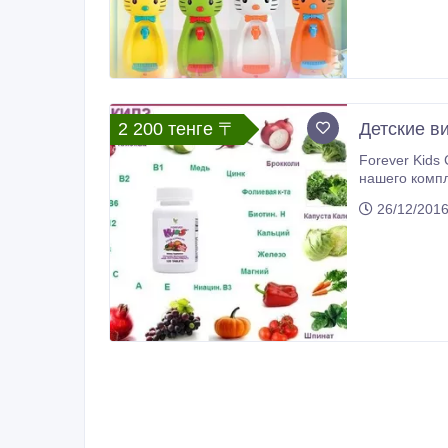
2 200 тенге 〒
Детские в
Forever Kids Chewable Multivitamins Дети еще 
нашего компл
количеством жизненно важных витамино
26/12/201
принимать с 