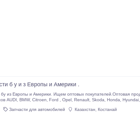
ти б у и з Европы и Америки .
 легковых автомобилей и
в AUDI, BMW, Citroen, Ford , Opel, Renault, Skoda, Honda, Hyundai, Inf
Chevrolet, Chrysler, Jeep, LandRover, 
Запчасти для автомобилей
Казахстан, Костанай