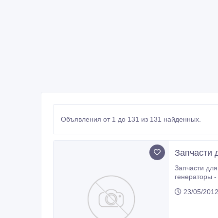
Объявления от 1 до 131 из 131 найденных.
Запчасти д
Запчасти для дизельных двигателей: Cummins, Ca
генераторы - турбокомпрессоры 
газораспределения - КиТ наборы прокладок Большой ассортимент оригинальных и 
23/05/201
складе и под 