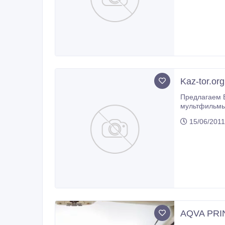
Kaz-tor.or
Предлагаем Вашему 
мультфильмы, сериалы, игры, клипы, книги, а также посмотреть онлайн фильмы. На нашем торрент трекере кача
Предлагаем В
15/06/2011
AQVA PRI