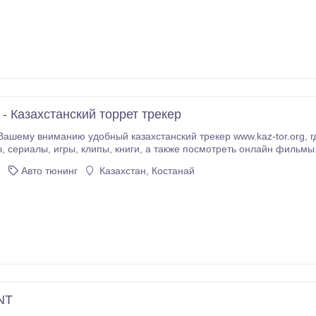
g - Казахстанский торрет трекер
вниманию удобный казахстанский трекер www.kaz-tor.org, где Вы можете скачать бесплатно фильмы,
ем бесплатно!
ашему вниманию удобный казахстанский трекер www.kaz-tor.org, .
Авто тюнинг
Казахстан, Костанай
NT