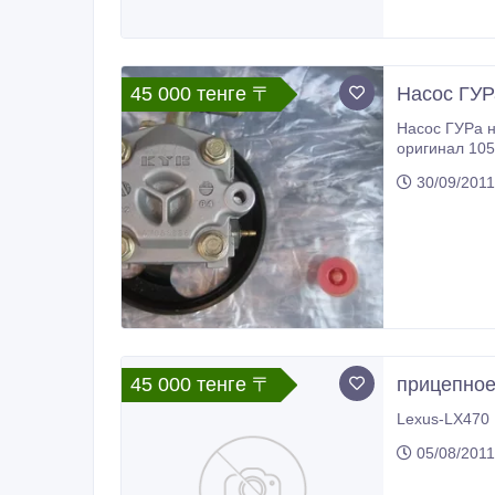
45 000 тенге 〒
Насос ГУРа
Насос ГУРа новый, в упаковке, оригинал. 45 000 тг, торг. Варианты. Бачек омывателя на
оригинал 1050
30/09/2011
45 000 тенге 〒
прицепное
Lexus-LX470 
05/08/2011