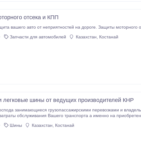
торного отсека и КПП
ита вашего авто от неприятностей на дороге. Защиты моторного о
0
Запчасти для автомобилей
Казахстан, Костанай
и легковые шины от ведущих производителей КНР
оспода занимающиеся грузопассажирскими перевозками и владельц
затраты обслуживания Вашего транспорта а именно на приобретен
0
Шины
Казахстан, Костанай
т продукцию высокого качества по новейшим технологиям.