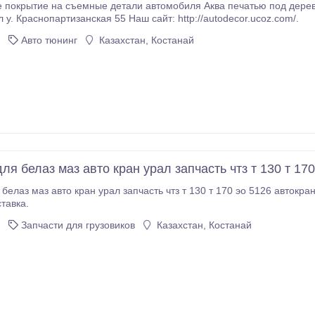
тие на съемные детали автомобиля Аква печатью под дерево, карбон и т д. установка авто сигнализа
 у. Краснопартизанская 55 Наш сайт: http://autodecor.ucoz.com/.
Авто тюнинг
Казахстан, Костанай
ля белаз маз авто кран урал запчасть чтз т 130 т 170
 белаз маз авто кран урал запчасть чтз т 130 т 170 эо 5126 автокра
тавка.
Запчасти для грузовиков
Казахстан, Костанай