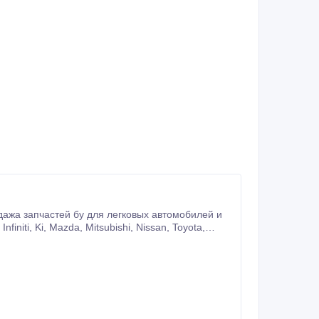
initi, Ki, Mazda, Mitsubishi, Nissan, Toyota,
Lexus, Mercedes Rover, Saab, Peugeot, Volksvagen, Volvo 2000-2011г.