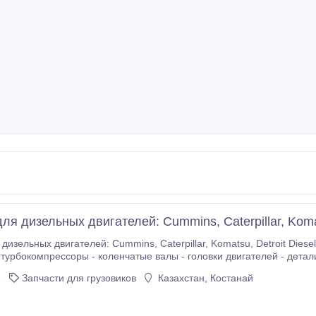
ля дизельных двигателей: Cummins, Caterpillar, Kom
terpillar, Komatsu, Detroit Diesel, Deutz, Perkins, Isuzu. Предлагаем: - стартеры -
- коленчатые валы - головки двигателей - детали цилиндро-поршневой группы - детали системы
аналоговых запасных частей в наличии на
2
Запчасти для грузовиков
Казахстан, Костанай
заказ.