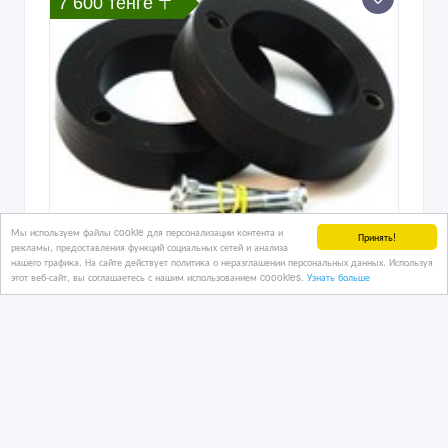
7 600 тенге 〒
Мы используем файлы cookie для персонализации контента и
Принять!
рекламы, предоставления функций социальных сетей и анализа
нашего трафика. На сайте действует политика о неразглашении персональных данных. Используя
Полиуретановые проставки для
этот веб-сайт, вы соглашаетесь с нашим использованием coookies.
Узнать больше
увеличения дороного просвета.
04/08/2026
Запчасти для автомобилей
Казахстан, Костанай