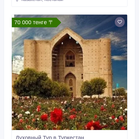
Баба, мавзолеев Карахана и Айша-биби. Мавзолей
Кожи Ахмеда Яссави, Волшебные нерукотворный
колодец Укаш ата. Бес ата Сарыбая Би Туктибая
ата, Жамбыла Жабаева.
70 000 тенге 〒
Духовный Тур в Туркестан