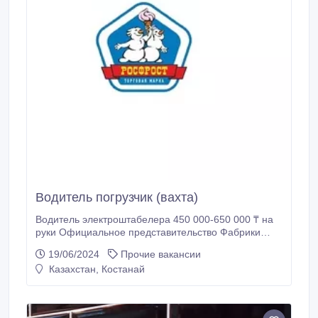
колёсный (ковш 0, 6 - 1.
Водитель погрузчик (вахта)
Водитель электроштабелера 450 000-650 000 ₸ на
руки Официальное представительство Фабрики
Уральские пельмени и Фабрики мороженого Фрост
19/06/2024
Прочие вакансии
Россия, Челябинская область, село Миасское,
Казахстан, Костанай
Красноармейский район, ул.Лесная, 1 Требуемый
опыт работы: от 1 года Полная занятость, вахтовый
метод Обязанности: • Своевременно и качественно
штабелировать ТМЦ на отведенных участках