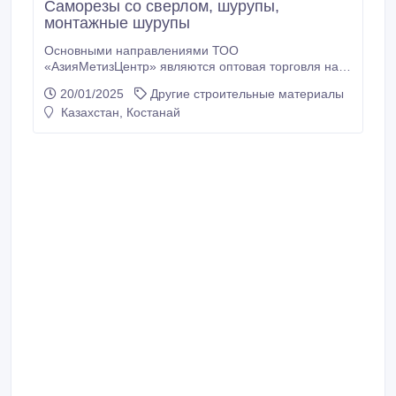
Саморезы со сверлом, шурупы,
монтажные шурупы
Основными направлениями ТОО
«АзияМетизЦентр» являются оптовая торговля на
территории Республики Казахстан крепежом,
20/01/2025
Другие строительные материалы
метизной продукцией (болты, гайки, шайбы,
Казахстан, Костанай
шурупы, саморезы, шпильки, винты, анкера и т.п.),
инструментом, электроинструментом крупнейших
производителей России и Китая. Мы ежегодно
увеличиваем ассортимент реализуемой нами
продукции.