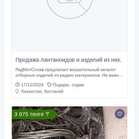
Продажа лантаноидов и изделий из них.
РедМетСплав предлагает внушительный каталог
отборных изделий из редких материалов. Не важно,
какие объемы вам необходимы - от мелких партий
17/12/2024
Подарю, отдам
до масштабных поставок, мы гарантируем быстрое
Казахстан, Костанай
выполнение вашего заказа. Каждая единица
продукции подтверждена соответствующими
документами, подтверждающими их
происхождение.
3 975 тенге 〒