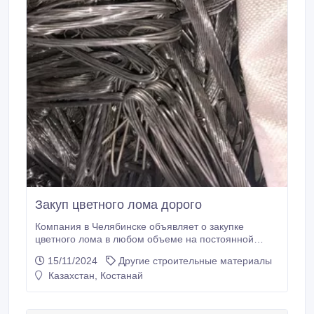
Закуп цветного лома дорого
Компания в Челябинске объявляет о закупке
цветного лома в любом объеме на постоянной
основе! Мы предлагаем: Быстрый расчет
15/11/2024
Другие строительные материалы
Конкурентные цены Удобные условия
Казахстан, Костанай
сотрудничества Если у вас есть цветной лом,
который вы хотите продать, свяжитесь с нами для
обсуждения условий..