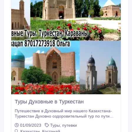
Туры Духовные в Туркестан
Путешествие в Духовный мир нашего Казахстана-
Туркестан Духовно оздоровительный тур по пути
наших предков. Вы сможете посетить более 40 мест
01/09/2023
Туры, путевки
силы в том числе . Посещение Мавзолея Арыстан-
Казахстан, Костанай