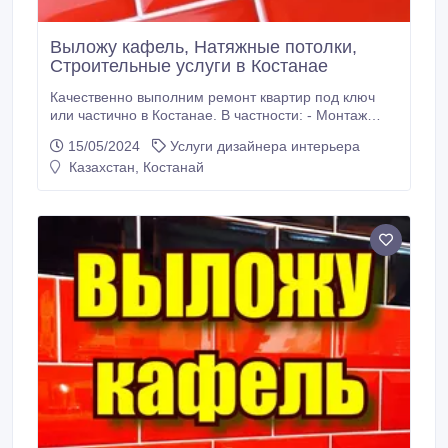
Выложу кафель, Натяжные потолки,
Строительные услуги в Костанае
Качественно выполним ремонт квартир под ключ
или частично в Костанае. В частности: - Монтаж
гипсокартона, Выравнивание стен и потолков
15/05/2024
Услуги дизайнера интерьера
Алинексом и гипсовыми штукатурками, Штукатурку
Казахстан, Костанай
стен, натяжной потолок, монтаж Ламината,
линолеума, Установку межкомнатных дверей,
входных дверей, пластиковых окон, Наклейка обоев,
Укладка кафеля, Услуги плиточника, Кладка
кирпича, газоблока, Вагонка, Стяжку пола,
Отделочные работы.