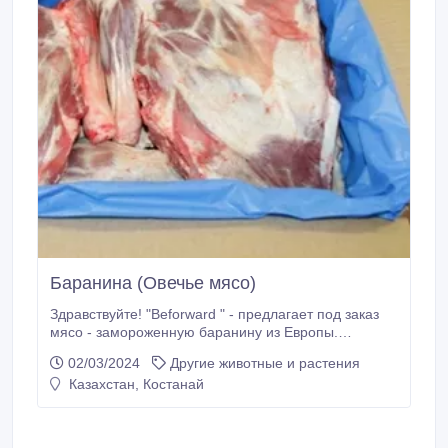
Баранина (Овечье мясо)
Здравствуйте! "Beforward " - предлагает под заказ
мясо - замороженную баранину из Eвропы.
Технические характеристики: Название продукта:
02/03/2024
Другие животные и растения
Баранина - 6 сторонняя вырезка. Вес брутто: 16 / 25
Казахстан, Костанай
кг. На поддонах помещается: 32 коробки Вид
упаковки: синий полиэтиленовый пищевой пакет
Условия хранения и условия транспортировки:
температура - 18⁰ С.