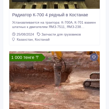
Радиатор К-700 4 рядный в Костанае
Устанавливается на трактора: К-700А, К-701 взамен
штатных к двигателям ЯМЗ-7511, ЯМЗ-238
Характеристики:Каталожный номер: 700.13.01.000-
25/08/2024
Запчасти для грузовиков
3Исполнение: медно-латунная Рядность: 4-х
Казахстан, Костанай
рядная КАЧЕСТВЕННЫЕ РАДИАТОРЫ НАПРЯМУЮ
ОТ ПРОИЗВОДИТЕЛЯ ! Мы производим радиаторы
на трактора К-700, К-701, К-744, Т-150 и Комбайнам
Действует гибкая система скидок.
1 000 тенге 〒