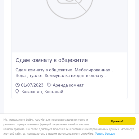
Сдам комнату в общежитие
Сдам комнату в общежитие. Мебелированная .
Вода , туалет. Коммуналка входит в оплату
комнаты..
01/07/2023
Аренда комнат
Казахстан, Костанай
Мы используем файлы cookie для персонализации контента и
Принять!
рекламы, предоставления функций социальных сетей и анализа
нашего трафика. На сайте действует политика о неразглашении персональных данных. Используя
этот веб-сайт, вы соглашаетесь с нашим использованием coookies.
Узнать больше