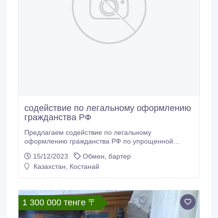
содействие по легальному оформлению
гражданства РФ
Предлагаем содействие по легальному
оформлению гражданства РФ по упрощенной
форме в максимально сжатые сроки:  первичная
15/12/2023
Обмен, бартер
юридическая консультация для определения
Казахстан, Костанай
наиболее простого и удобного для Вас способа
получения гражданства РФ;  подготовка пакета
документов (юридическая экспертиза документов,
их перевод с нотариальным заверением,
1 300 000 тенге 〒
заполнение заявлений и т.