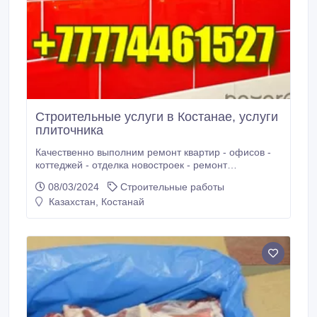
Строительные услуги в Костанае, услуги
плиточника
Качественно выполним ремонт квартир - офисов -
коттеджей - отделка новостроек - ремонт
ресторанов, кафе - магазинов строительство с нуля.
08/03/2024
Строительные работы
Все виды ремонтно-отделочных работ: - Монтаж
Казахстан, Костанай
гипсокартона, Выравнивание стен и потолков,
монтаж Ламината, линолеума, Наклейка обоев,
Укладка кафеля, Штукатурка, Выравнивнивание
Алинексом, Кладка кирпича, газоблока, Вагонка,
Стяжка, Деревянные Полы, выложу КАФЕЛЬ,
Установка сантехники.