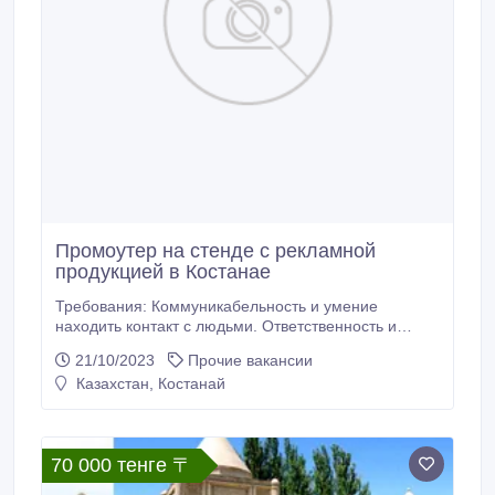
Промоутер на стенде с рекламной
продукцией в Костанае
Требования: Коммуникабельность и умение
находить контакт с людьми. Ответственность и
пунктуальность. Представительный внешний вид.
21/10/2023
Прочие вакансии
Готовность освоить информацию о продукции.
Казахстан, Костанай
Способность работать в команде.
Стрессоустойчивость в рабочих ситуациях.
Готовность к активной работе на ногах.
Обязанности: Активное привлечение внимания
70 000 тенге 〒
посетителей.