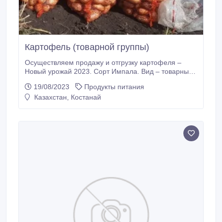
Картофель (товарной группы)
Осуществляем продажу и отгрузку картофеля –
Новый урожай 2023. Сорт Импала. Вид – товарный.
Отгрузки от 20 тонн. Расчет наличными при
19/08/2023
Продукты питания
погрузке. Место погрузки Екатеринбург. Так же в
Казахстан, Костанай
наличии Капуста, Свекла, Морковь, фасованная и
переработанная продукция в различных упаковках..