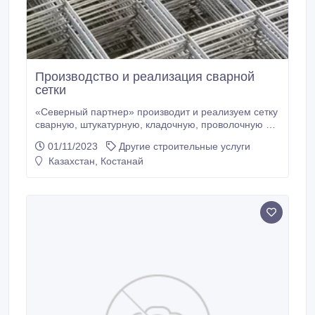
Производство и реализация сварной
сетки
«Северный партнер» производит и реализуем сетку
сварную, штукатурную, кладочную, проволочную и
цпвс. Сетка для заборов, для ограждений, стяжки и
01/11/2023
Другие строительные услуги
армирования. Изготовим любые размеры. Продажа
Казахстан, Костанай
сетки рулонами. Гарантированно низкие цены.
Полный пакет документов. Сетка всегда в наличии.
Доставка во все.