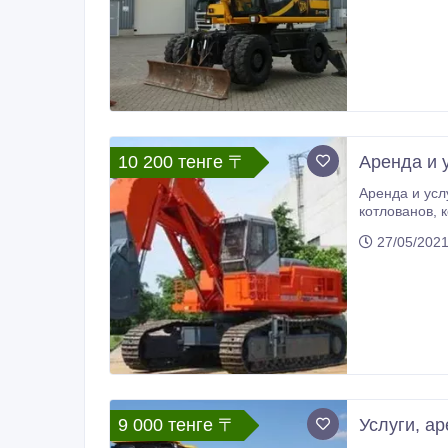
10 200 тенге 〒
Аренда и у
Аренда и услуги гусеничного экскаватор
котлованов, копаем траншеи различного назначения. Демонтаж зданий и сооружений. Работа в карьерах и на стройках. Доставка
тралом. Есть
27/05/202
9 000 тенге 〒
Услуги, а