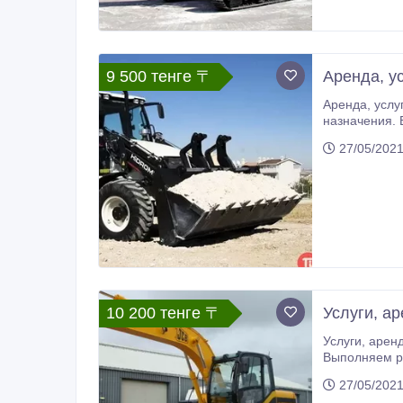
9 500 тенге 〒
Аренда, ус
Аренда, услуги, заказ экскаватора погрузчика Заказ экскаватора погрузчика. Копаем выгребные ямы, траншеи различного
назначения. Выполняем планировк
тр
27/05/202
10 200 тенге 〒
Услуги, а
Услуги, аренда, заказ колесного экскаватора Заказ полноворотного экскаватора на колесном ходу. Объем ковша 1 м3.
27/05/202