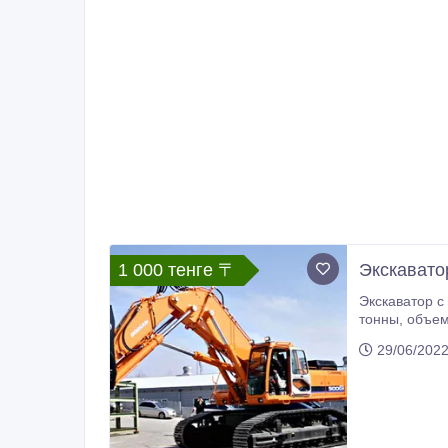
1 000 тенге 〒
Экскавато
Экскаватор с
тонны, объем ковша 2.6 кубм ковш скальный. Гарантия на экскаватор 2 года, обучение оператора, мобильное сервисное
29/06/202