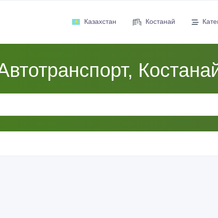
Казахстан
Костанай
Кате
Автотранспорт, Костана