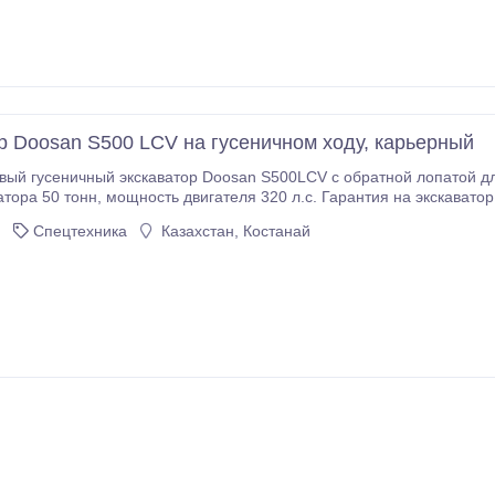
р Doosan S500 LCV на гусеничном ходу, карьерный
вый гусеничный экскаватор Doosan S500LCV с обратной лопатой дл
антия на экскаватор 2 года, обеспечение оригинальными запасными
ями, мобильное сервисное обслуживание..
Спецтехника
Казахстан, Костанай