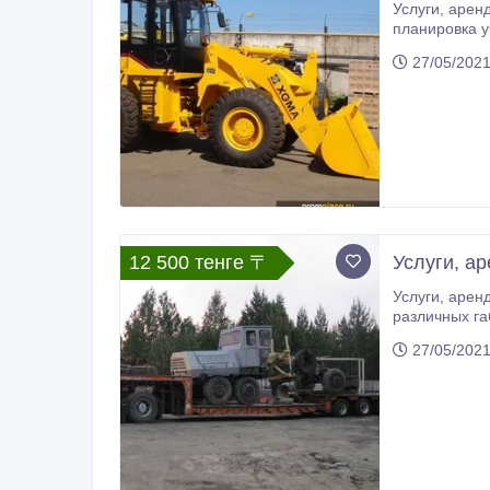
Услуги, аренда, заказ фронтального погрузчика Услуги фронтальных погрузчиков объем ковшей 2 и 3 м3. Работа в карьерах,
планировка у
27/05/202
12 500 тенге 〒
Услуги, ар
Услуги, аренда, заказ трала Заказ низкорамного трала. Транспортировка тяжелой строительной техники. Перевозка других
различных га
27/05/202