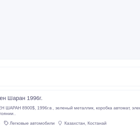
ен Шаран 1996г.
к, коробка автомат, электропакет, климатконтроль , круизконтроль, в
оянии..
3
Легковые автомобили
Казахстан, Костанай