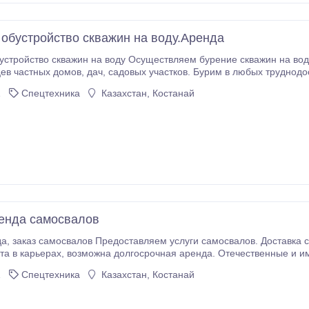
 обустройство скважин на воду.Аренда
у Осуществляем бурение скважин на воду под погружные насосы и насосные станции
ков. Бурим в любых труднодоступных местах: Дом, подвал, гараж , баня,
овкой без ущерба для ландшафта. Подключаем электрические насосы, автоматические станции
1
Спецтехника
Казахстан, Костанай
ия.
ренда самосвалов
 аренда. Отечественные и импортные самосвалы различной
ости. В том числе полуприцепы "ТОНАР".
1
Спецтехника
Казахстан, Костанай