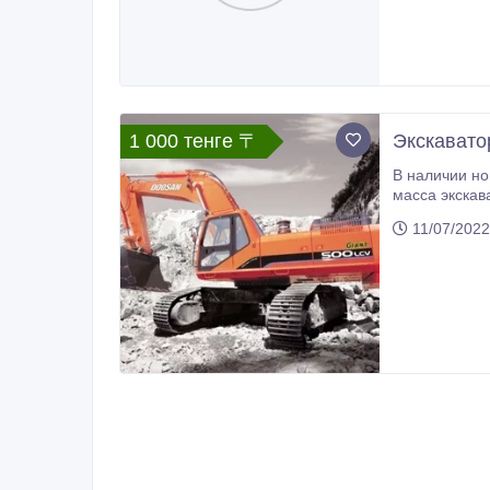
1 000 тенге 〒
Экскавато
В наличии но
масса экскаватора 50 тонн, мощность двигателя 320 л.с. Гар
част
11/07/2022