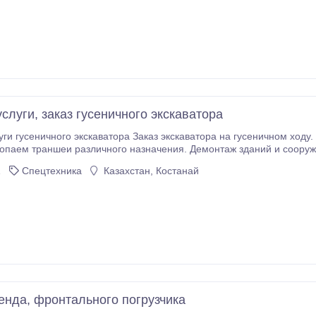
слуги, заказ гусеничного экскаватора
а Заказ экскаватора на гусеничном ходу. Объем ковша 1-2.5 м3. Выполняем разработку
 навесное оборудование..
1
Спецтехника
Казахстан, Костанай
ренда, фронтального погрузчика