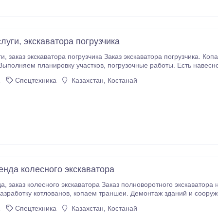
луги, экскаватора погрузчика
у участков, погрузочные работы. Есть навесное оборудование: Гидромолот, ямобур,
амбовка, узкий ковш (30см)..
1
Спецтехника
Казахстан, Костанай
ренда колесного экскаватора
Выполняем разработку котлованов, копаем траншеи. Демонтаж з
1
Спецтехника
Казахстан, Костанай