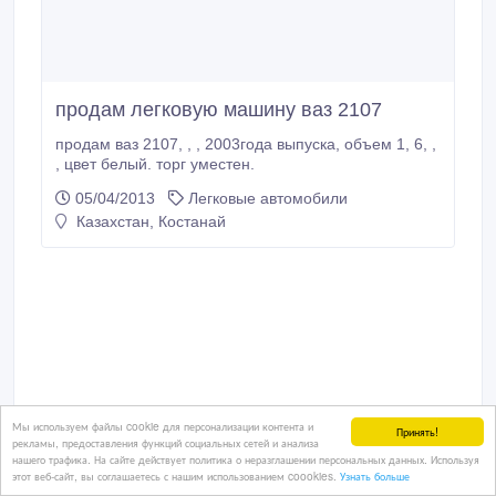
продам легковую машину ваз 2107
продам ваз 2107, , , 2003года выпуска, объем 1, 6, ,
, цвет белый. торг уместен.
05/04/2013
Легковые автомобили
Казахстан, Костанай
Мы используем файлы cookie для персонализации контента и
Принять!
рекламы, предоставления функций социальных сетей и анализа
нашего трафика. На сайте действует политика о неразглашении персональных данных. Используя
этот веб-сайт, вы соглашаетесь с нашим использованием coookies.
Узнать больше