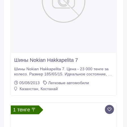
Шины Nokian Hakkapelita 7
Шины Nokian Hakkapelita 7. Цена - 23 000 тенге за
колесо. Размер 185/65/15. Идеальное состояние, на
ходу были 1 месяц. Год гарантии Hakka Garanty.
05/08/2013
Легковые автомобили
Индикатор протектора 8 - максимальный. Устойчивы
Казахстан, Костанай
на гололеде, отличны в эксплуатации. Продаю в
связи с заменой автомобиля..
1 тенге 〒