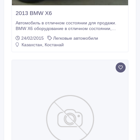
2013 BMW X6
Автомобиль в отличном состоянии для продажи.
BMW X6 оборудование в отличном состоянии,
гарантия действует, оплаченный год защиты
24/02/2015
Легковые автомобили
proplachennaya год спутник, два комплекта колес
Казахстан, Костанай
зимой и летом на оригинальном дисков BMW и
алюминиевых порогов, два комплекта ковриков
зимой и летом..