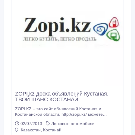
ZOPI.kz доска объявлений Кустаная,
ТВОЙ ШАНС КОСТАНАЙ
ZOPI.KZ – это сайт объявлений Костаная и
Костанайской области. http://zopi.kz/ можете
размести объявлении о своих товарах и услугах в
02/07/2013
Легковые автомобили
Костанае и открыть свой Интеретт МАГАЗИН
Казахстан, Костанай
бесплатно. Новая торговая площадка Костаная. вам