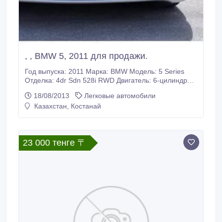
, , BMW 5, 2011 для продажи.
Год выпуска: 2011 Марка: BMW Модель: 5 Series
Отделка: 4dr Sdn 528i RWD Двигатель: 6-цилиндров
I6 3.0L DOHC 24V MPFI Транс: Не выбрано
18/08/2013
Легковые автомобили
Топливо: Бензин Цвет: Серый Интерьер: Не
Казахстан, Костанай
выбрано Мили: 27608.
23 000 тенге 〒