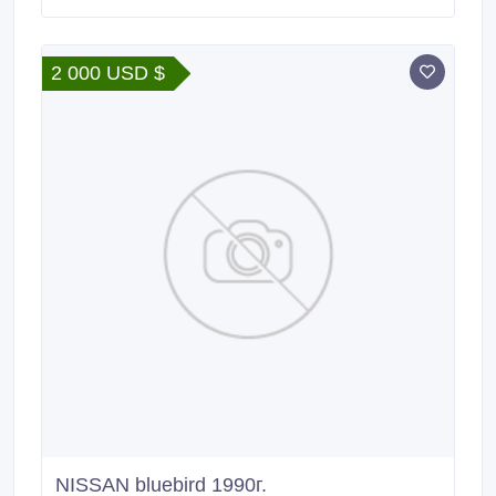
- механическая, большой багажник, (откидные
сиденья делают его еще больше), центральный
замок, зимняя резина на железных дисках, пройден
2 000 USD $
техосмотр, налог оплачен.
NISSAN bluebird 1990г.