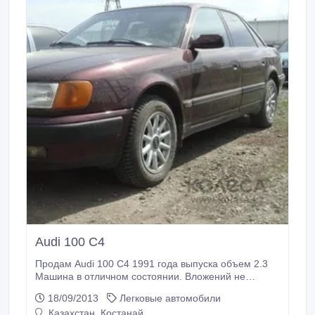
(водитель, пассажир) Объём двигателя 4.
Audi 100 C4
Продам Audi 100 C4 1991 года выпуска объем 2.3
Машина в отличном состоянии. Вложений не
требует. Садись и едь. Все вопросы по телефону
18/09/2013
Легковые автомобили
+77772208121.
Казахстан, Костанай