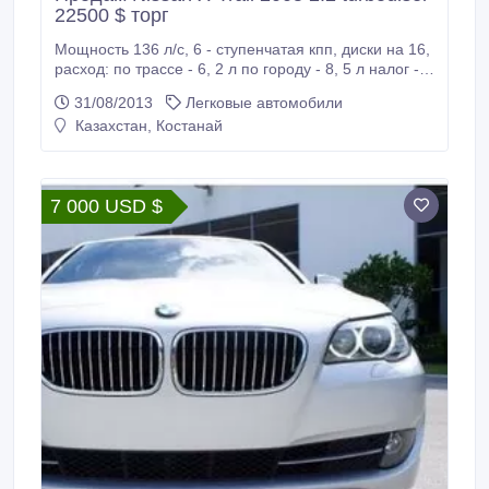
22500 $ торг
Мощность 136 л/с, 6 - ступенчатая кпп, диски на 16,
расход: по трассе - 6, 2 л по городу - 8, 5 л налог -
11786 т, фаркоп, с машиной идёт прицеп
31/08/2013
Легковые автомобили
(курганский, на рессорах, в отличном состоянии),
Казахстан, Костанай
варианты, торг..
7 000 USD $