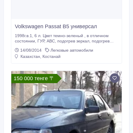
Volkswagen Passat B5 универсал
1998г.в.1, 6 л. Цвет темно-зеленый , в отличном
состоянии, ГУР, АВС, подогрев зеркал, подогрев
сидений, корректор фар, колеса (зима-лето),
14/08/2014
Легковые автомобили
продаю в связи с переездом ..
Казахстан, Костанай
150 000 тенге 〒