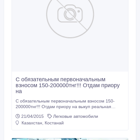
С обязательным первоначальным
взносом 150-200000тнг!!! Отдам приору
на
С обязательным первоначальным взносом 150-
200000тнг!!! Отдам приору на выкуп реальная
сумма за нее , ежедневно по 4000тнг сроком на 2
21/04/2015
Легковые автомобили
года. график платежа 6/1 день выходной. Полулюкс,
Казахстан, Костанай
музыка, титаны, сигналка, тонировка, чехлы под
кожу, оригинальный номер 321 с брелком. Звоните
договоримся....