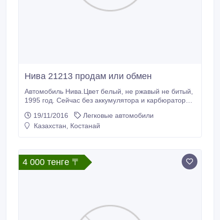
Нива 21213 продам или обмен
Автомобиль Нива.Цвет белый, не ржавый не битый,
1995 год. Сейчас без аккумулятора и карбюратора,
если поставить, то на ходу. По всем вопросам
19/11/2016
Легковые автомобили
уточнять по телефону.
Казахстан, Костанай
4 000 тенге 〒