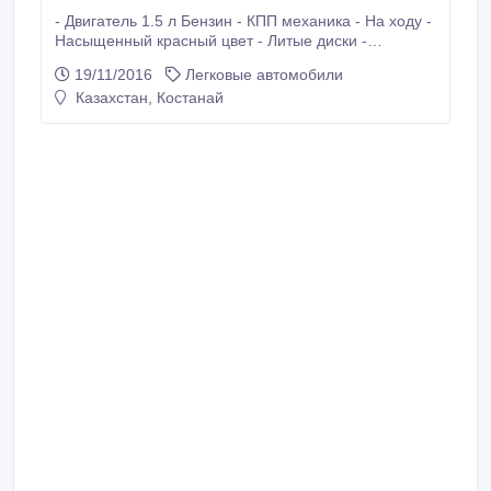
- Двигатель 1.5 л Бензин - КПП механика - На ходу -
Насыщенный красный цвет - Литые диски -
Ветровики - Противотуманники - Корректор фар -
19/11/2016
Легковые автомобили
Комбинированный салон - Присутствуют CD, MP3,
Казахстан, Костанай
USB - Есть бортовой компьютер - Один хозяин -
Куплен в 2005 году в Бипек-авто Петропавловск. -
Инжектор 5ст.