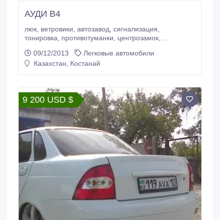
АУДИ В4
люк, ветровики, автозавод, сигнализация,
тонировка, противотуманки, центрозамок,
регулировка зеркал, ГУР, налог уплачен и техосмотр
09/12/2013
Легковые автомобили
пройден, вложений не требует СРОЧНО !!!!.
Казахстан, Костанай
9 200 USD $