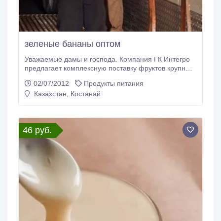
зеленые бананы оптом
Уважаемые дамы и господа. Компания ГК Интегро
предлагает комплексную поставку фруктов крупных
производителей Эквадора, Аргентины, ЮАР, Чили,
02/07/2012
Продукты питания
Египта, Европейского сообщества. Основным видом
Казахстан, Костанай
деятельности нашей организации является импорт
фруктово-овощной продукции в Россию и СНГ. Мы
работаем с организациями из Казахстана, Киргизии,
Украины, России, Молдовы.
46 руб.