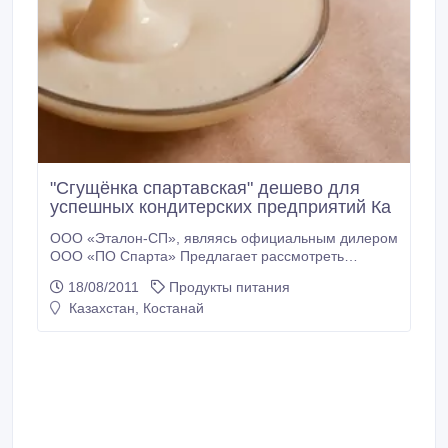
"Сгущёнка спартавская" дешево для
успешных кондитерских предприятий Ка
ООО «Эталон-СП», являясь официальным дилером
ООО «ПО Спарта» Предлагает рассмотреть
возможность поставки сырья для кондитерского и
18/08/2011
Продукты питания
хлебо-булочного производства: Наша продукция
Казахстан, Костанай
отвечает самым высоким современным
требованиям потребителя. Продукция изготовлена
по современным технологиям, адаптированным
под новейшее оборудование кондитерских
производств, и лучшими свойствами от «гостовской
сгущенки».