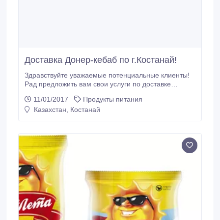
Доставка Донер-кебаб по г.Костанай!
Здравствуйте уважаемые потенциальные клиенты!
Рад предложить вам свои услуги по доставке
еды.Мы работаем на качество, благодаря этому
11/01/2017
Продукты питания
число наших клиентов растет, соответственно
Казахстан, Костанай
растем и мы.Наши Донеры готовятся с душой, в
специально оборудованном помещении, пицца же
готовится в домашних условиях.Подробности вы
можете узнать по телефону указанному в
объявлении.