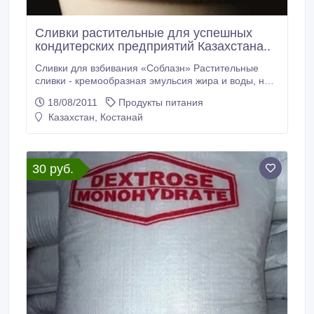
Сливки растительные для успешных
кондитерских предприятий Казахстана..
Сливки для взбивания «Соблазн» Растительные
сливки - кремообразная эмульсия жира и воды, не
содержащая молока. Жировая составляющая
18/08/2011
Продукты питания
растительных сливок - только растительная.
Казахстан, Костанай
Растительные сливки - превосходная альтернатива
традиционным молочным сливкам. Растительные
сливки - сохраняют форму гораздо дольше своего
молочного аналога.
30 руб.