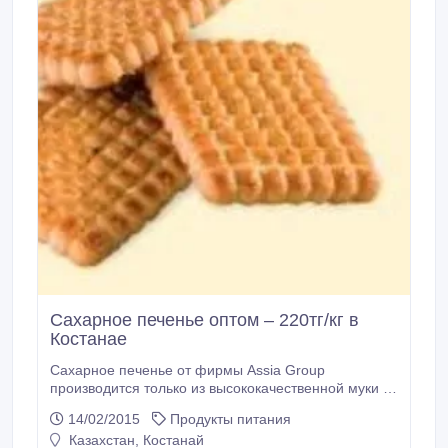
Сахарное печенье оптом – 220тг/кг в
Костанае
Сахарное печенье от фирмы Assia Group
производится только из высококачественной муки и
натуральных продуктов, на современном
14/02/2015
Продукты питания
импортном оборудовании. Очень вкусное,
Казахстан, Костанай
молочное сахарное печенье недорого! Приглашаем