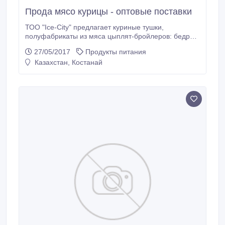
Прода мясо курицы - оптовые поставки
ТОО "Ice-City" предлагает куриные тушки,
полуфабрикаты из мяса цыплят-бройлеров: бедро,
голень, четверть куриная, суповой набор, окорочка
27/05/2017
Продукты питания
сухой заморозки, крыло. В процессе изготовления
Казахстан, Костанай
используются только натуральное сырье.
Сертфикаты соответствия. Поставка в любую точку
Казахстана. Минимальная партия для регионов
Казахстана - 1000 кг, для г.