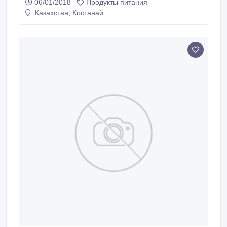
06/01/2018
Продукты питания
87024415423.
Казахстан, Костанай