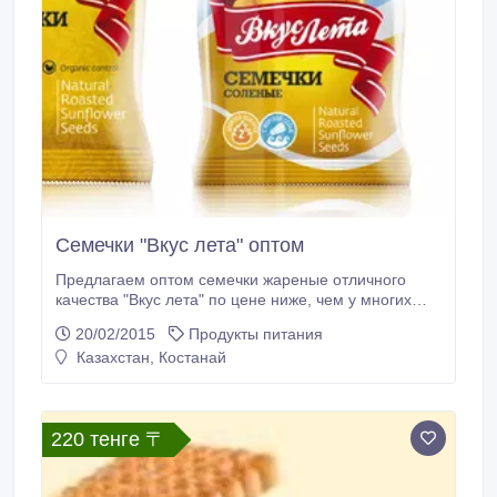
Семечки "Вкус лета" оптом
Предлагаем оптом семечки жареные отличного
качества "Вкус лета" по цене ниже, чем у многих
известных брендов. Широкий ассортимент вкусов и
20/02/2015
Продукты питания
видов упаковок: 40г*80шт-8, 50руб/шт
Казахстан, Костанай
75г*50шт-16руб/шт 150г*30шт-30руб/шт
250г*20шт-46руб/шт. Бесплатная доставка до
Костаная. Для крупных оптовых покупателей
действуют дополнительные скидки!!! Заказать
220 тенге 〒
можно по e-mail или по телефону.