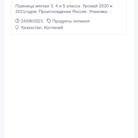
Пшеница мягкая 3, 4 и 5 класса. Урожай 2020 и
2021годов. Происхождение Россия. Упаковка
навалом или в мешках. Минимальная партия 1000
24/08/2021
Продукты питания
тонн. Годовой контракт. Доставка авто или ж/д. Цена
Казахстан, Костанай
договорная. Оплата – аккредитив..