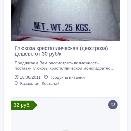
Глюкоза кристаллическая (декстроза)
дешево от 30 руб/кг
Предлагаем Вам рассмотреть возможность
поставки глюкозы кристаллической моногидратной
(декстрозы) производства КНР. Упаковка –
18/08/2011
Продукты питания
полипропиленовый мешок, вес продукта 25кг. Цена
Казахстан, Костанай
на складе в Челябинске от 30рублей за килограмм.
Вся продукция сертифицирована, с успехом
используется на многих предприятиях России.
32 руб.