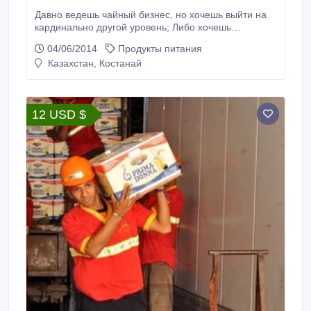
Давно ведешь чайный бизнес, но хочешь выйти на
кардинально другой уровень; Либо хочешь
зарабатывать, но не знаешь какую нишу выбрать?
04/06/2014
Продукты питания
Компания Teashop.kz предоставляет тебе
Казахстан, Костанай
возможность зарабатывать вместе с нами. Рынок
китайского чая в Казахстане только зарождается, а
значит и возможности роста не ограничены.
12 USD $