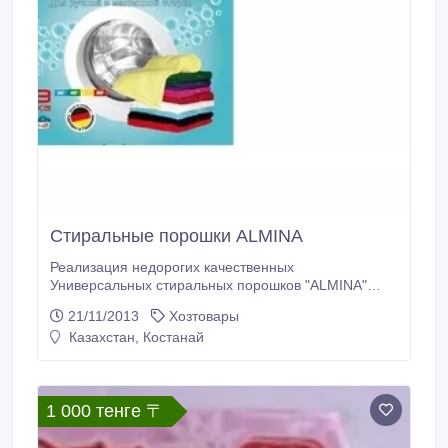
Стиральные порошки ALMINA
Реализация недорогих качественных
Универсальных стиральных порошков "ALMINA"
(Германия) предназначенных для стирки белого и
21/11/2013
Хозтовары
цветного белья.Специально разработаны для
Казахстан, Костанай
использования в машинах-автоматах и ручной
стирки цветного и белого белья. Содержит
вещества , препятствующие образованию накипи:
-1, 0 кг.
1 000 тенге 〒