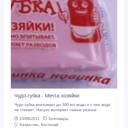
Чудо-губка - Мечта хозяйки
Чудо-губка впитывает до 300 мл воды и с нее вода
не стекает; Насухо вытирает самые разные
поверхности при уборке и не оставляет разводов;
23/08/2011
Хозтовары
Ею очень удобно мыть стекла и любые
Казахстан, Костанай
вертикальные поверхности. Вода при этом не