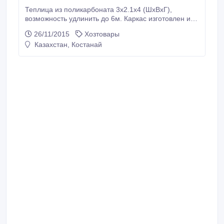
Теплица из поликарбоната 3х2.1х4 (ШхВхГ),
возможность удлинить до 6м. Каркас изготовлен из
металлического профиля 20х20мм и толщиной
26/11/2015
Хозтовары
металла 1.5 мм. В наличии каркас Усиленный (шаг
Казахстан, Костанай
между дугами 0.67м) и Стандартный (шаг 1м).
Поликарбонат прозрачный "Solaris" толщиной 4мм..