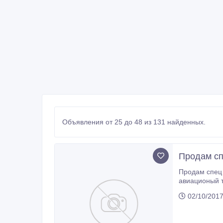
Объявления от 25 до 48 из 131 найденных.
Продам сп
Продам спец шины новые! 21.00-33- 16шт
авиационый тягач или ричстакер 11.0
02/10/201