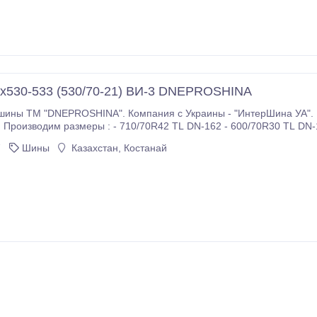
х530-533 (530/70-21) ВИ-3 DNEPROSHINA
шины ТМ "DNEPROSHINA". Компания с Украины - "ИнтерШина УА".
!! Производим размеры : - 710/70R42 TL DN-162 - 600/70R30 TL DN-
37 10 и 12 слойная - 1100х400-533 О-47АМ - 1220х400-533 ИП-184
7
Шины
Казахстан, Костанай
у и новым клиентам !!!.