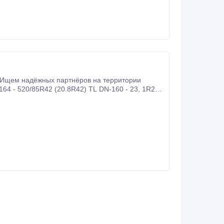
 Ищем надёжных партнёров на территории
164 - 520/85R42 (20.8R42) TL DN-160 - 23, 1R26
 - 1300х530-533 ВИ-3 Будем рады