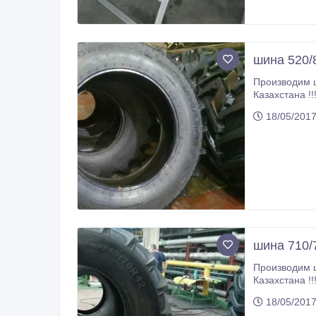
шина 520/
Производим 
Казахстана !
(610R665) Ф-
18/05/201
сотрудничеств
шина 710
Производим 
Казахстана !
(610R665) Ф-
18/05/201
сотрудничеств