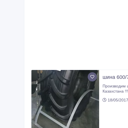
шина 600
Производим 
Казахстана !
(610R665) Ф-
18/05/201
сотрудничеств