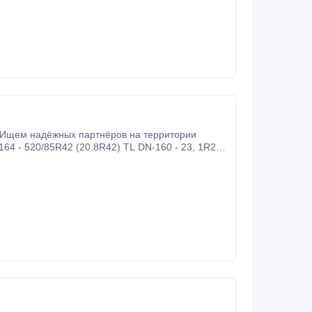
 Ищем надёжных партнёров на территории
164 - 520/85R42 (20.8R42) TL DN-160 - 23, 1R26
 - 1300х530-533 ВИ-3 Будем рады