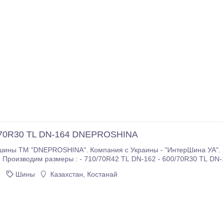
/70R30 TL DN-164 DNEPROSHINA
шины ТМ "DNEPROSHINA". Компания с Украины - "ИнтерШина УА".
!! Производим размеры : - 710/70R42 TL DN-162 - 600/70R30 TL DN-
37 10 и 12 слойная - 1100х400-533 О-47АМ - 1220х400-533 ИП-184
7
Шины
Казахстан, Костанай
у и новым клиентам !!!.