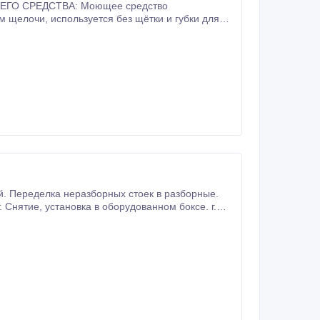
вто мойках и автоматических аппаратах для
ном боксе. г.