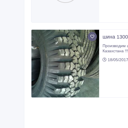
шина 1300
Производим 
Казахстана !
(610R665) Ф-
18/05/201
сотрудничеств