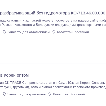
разбрасывающий без гидромотора КО-713.46.00.000
наших машин и запчастей можете посмотреть на нашем сайте набрав:
ми компаниями: -ПЭК -КИТ -Деловые Линии -Ратэк
НДС Мы находимся по адресу:
7
Запчасти для автомобилей
Казахстан, Костанай
Россия, 640007, г.
из Кореи оптом
еул, Южная Корея. Основными видами деятельности являются - поставки
оизводства в Россию и страны СНГ (работаем с
Казахстаном, Белоруссией итд) . На сайте
7
Запчасти для грузовиков
Казахстан, Костанай