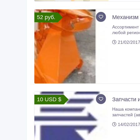
52 руб.
Механизм 
Ассортимент 
любой регион России, Казахстана и Белоруссии следующими транспортны
График работы с Пн-Пт с 8-17 Оплата за наличный расчёт и по договору с нулевой ставкой 
21/02/201
10 USD $
Запчасти 
Наша компания DK TRADE Co., располагается в г. С
запчастей (автобусы, грузовики), авто и любой спецтехники корейского пр
14/02/201