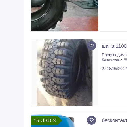
шина 1100
Производим 
Казахстана !
(610R665) Ф-
18/05/201
сотрудничеств
15 USD $
бесконтак