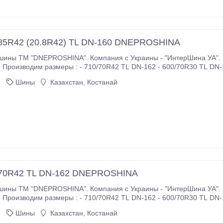
85R42 (20.8R42) TL DN-160 DNEPROSHINA
шины ТМ "DNEPROSHINA". Компания с Украины - "ИнтерШина УА".
!! Производим размеры : - 710/70R42 TL DN-162 - 600/70R30 TL DN-
37 10 и 12 слойная - 1100х400-533 О-47АМ - 1220х400-533 ИП-184
7
Шины
Казахстан, Костанай
у и новым клиентам !!!.
/70R42 TL DN-162 DNEPROSHINA
шины ТМ "DNEPROSHINA". Компания с Украины - "ИнтерШина УА".
!! Производим размеры : - 710/70R42 TL DN-162 - 600/70R30 TL DN-
37 10 и 12 слойная - 1100х400-533 О-47АМ - 1220х400-533 ИП-184
7
Шины
Казахстан, Костанай
у и новым клиентам !!!.