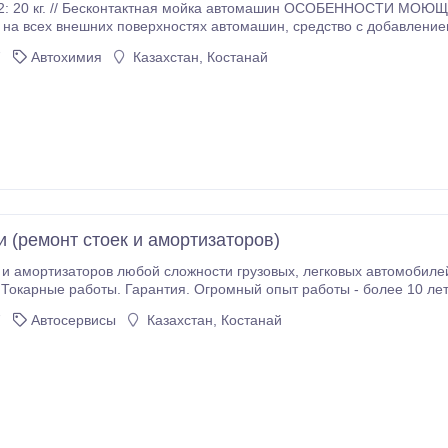
ющее средство
х поверхностях автомашин, средство с добавлением щелочи, используется без щётки и губки для
 Средство жёлтого цвета. Легко применяется на автоматических а
7
Автохимия
Казахстан, Костанай
.
и (ремонт стоек и амортизаторов)
ов любой сложности грузовых, легковых автомобилей. Переделка неразборных стоек в разборные.
арные работы. Гарантия. Огромный опыт работы - более 10 лет. Снятие, установка в оборудован
7
Автосервисы
Казахстан, Костанай