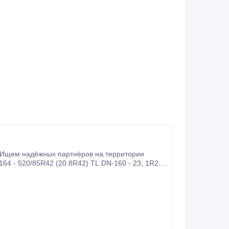
 Ищем надёжных партнёров на территории
164 - 520/85R42 (20.8R42) TL DN-160 - 23, 1R26
 - 1300х530-533 ВИ-3 Будем рады