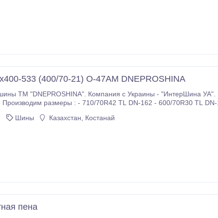
х400-533 (400/70-21) О-47АМ DNEPROSHINA
шины ТМ "DNEPROSHINA". Компания с Украины - "ИнтерШина УА".
!! Производим размеры : - 710/70R42 TL DN-162 - 600/70R30 TL DN-
37 10 и 12 слойная - 1100х400-533 О-47АМ - 1220х400-533 ИП-184
7
Шины
Казахстан, Костанай
у и новым клиентам !!!.
тная пена