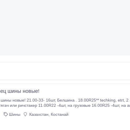
ец шины новые!
, Белшина . 18.00R25** techking, etrt, 2 star, E-4, TL -4шт 16.00R25 -2шт Мишлен, на
0R22 -4шт, на грузовые 16.00R25 -4шт, на автокраны libher, demag, kato, todano, grove, terex
и krupp и др. 18.00-24 -6 шт на тяжёлые грейдера cat-140m 18.
7
Шины
Казахстан, Костанай