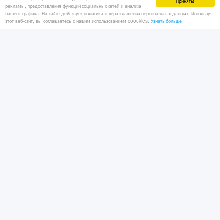
Принять!
рекламы, предоставления функций социальных сетей и анализа
нашего трафика. На сайте действует политика о неразглашении персональных данных. Используя
этот веб-сайт, вы соглашаетесь с нашим использованием coookies.
Узнать больше
Огнезащитная краска ОЗК-45,
огнезащитный состав ОЗС-МВ
05/08/2026
Строительные материалы
Казахстан, Костанай
39 руб.