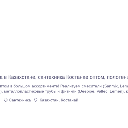
а в Казахстане, сантехника Костанае оптом, полоте
м в большом ассортименте! Реализуем смесители (Sanmix, Lemen, Arco, Сalorie), ш
асонина(Политек,
 диски отрезные (LUGA), санфаянс
6
Сантехника
Казахстан, Костанай
Россия (Уралкерам