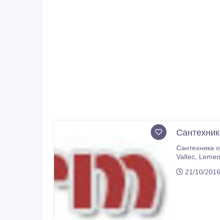
Сантехник
Сантехника опто
Valtec, Lemen), металлопластиковые трубы и фитинги (Deеpipe, Valtec, Lemen), канализационные трубы и ф
СаратовПластик), счетчики воды (Бетар), радиаторы (REALTERM), сифоны (АНИ пласт, ВИР),
21/10/201