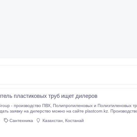
тель пластиковых труб ищет дилеров
олипропиленовых и Полиэтиленовых трубы для канализации, водоснабжения и
дать заявку на дилерство можно на сайте plastcom.kz. Производст
товые цены..
9
Сантехника
Казахстан, Костанай