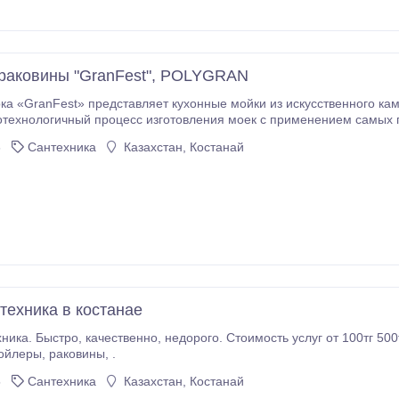
раковины "GranFest", POLYGRAN
anFest» представляет кухонные мойки из искусственного камня, универсальные смесители и аксессуа
отехнологичный процесс изготовления моек с применением самых 
очередь, позволяет добиться удобства в
6
Сантехника
Казахстан, Костанай
требований
пейским и российским стандартам.
техника в костанае
слуг от 100тг 500тг за вызов. Ремонт, установка и замена: унитазы,
ойлеры, раковины, .
5
Сантехника
Казахстан, Костанай