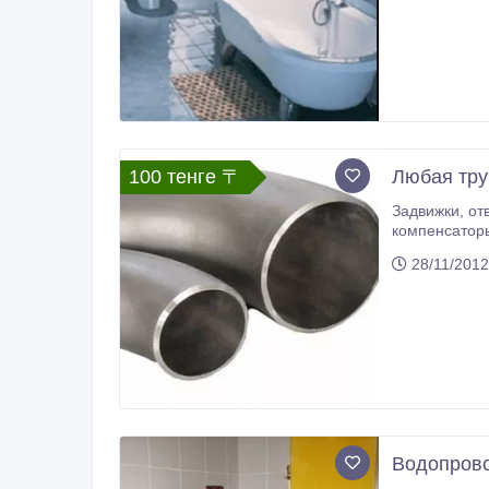
100 тенге 〒
Любая тру
Задвижки, от
компенсаторы
уголки, элек
28/11/2012
Водопров