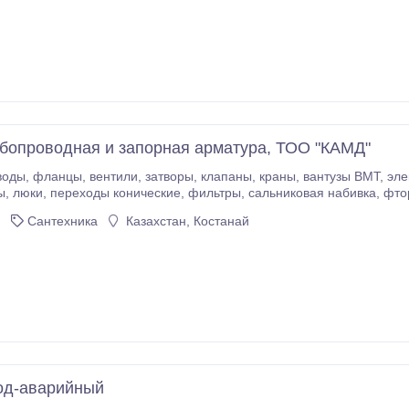
бопроводная и запорная арматура, ТОО "КАМД"
воды, фланцы, вентили, затворы, клапаны, краны, вантузы ВМТ, э
, люки, переходы конические, фильтры, сальниковая набивка, фтор
троды, проволока вязальная, сварочная, электроизоляторы и линейн
Сантехника
Казахстан, Костанай
од-аварийный