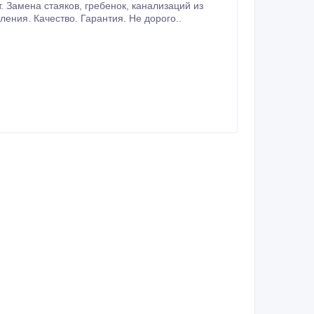
 Замена стаяков, гребенок, канализаций из
риала. Установка водосчетчиков любой сложности, санфаянса, отопления. Качество. Гарантия. Не дорого..