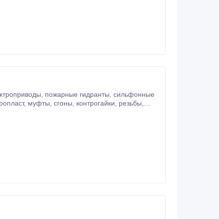
лектроприводы, пожарные гидранты, сильфонные
опласт, муфты, сгоны, контрогайки, резьбы,
ая арматура..