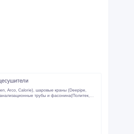
нцесушители
аровые краны (Deеpipe,
ика, Сантэк, Самарский Стройфарфор), ванны (ВИЗ), душевые кабины от Китайских производителей.