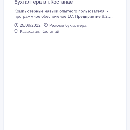
бухгалтера в г.Костанае
Компьютерные навыки опытного пользователя: -
программное обеспечение 1С: Предприятие 8.2,
1С: Рейтинг Учет родительской оплаты и питания в
25/09/2012
Резюме бухгалтера
детский учреждениях; - GCVP-2010, - МТ – 102; -
Казахстан, Костанай
Кабинет налогоплательщика; - Государственные
закупки Республики Казахстан; - Word, Excel.
Личные качества: Ответственность,
исполнительность, уравновешенность,
коммуникабельность, без вредных привычек.