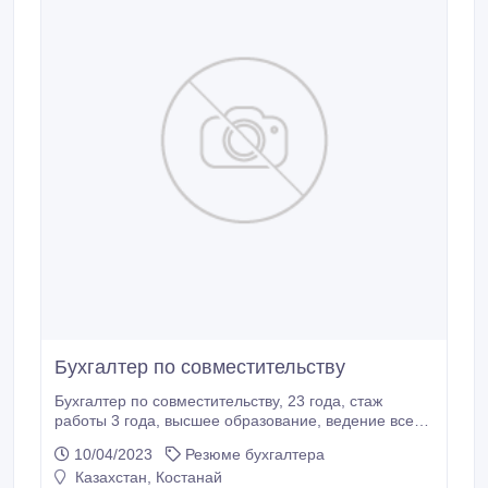
Бухгалтер по совместительству
Бухгалтер по совместительству, 23 года, стаж
работы 3 года, высшее образование, ведение всей
бухгалтерской документации, сдача налоговой
10/04/2023
Резюме бухгалтера
отчетности. Свободное владение ПК, 1С:7.7 и 8.0,
Казахстан, Костанай
ответственно подхожу к выполняемой работе..