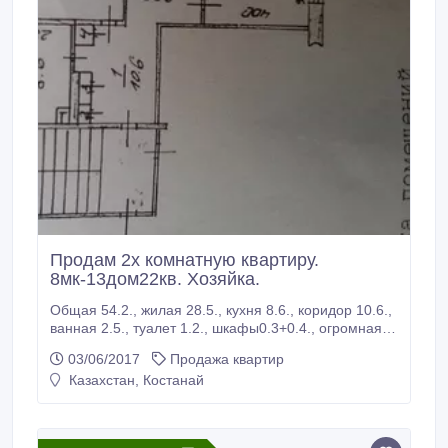
Продам 2х комнатную квартиру.
8мк-13дом22кв. Хозяйка.
Общая 54.2., жилая 28.5., кухня 8.6., коридор 10.6.,
ванная 2.5., туалет 1.2., шкафы0.3+0.4., огромная
лоджия., 3 этаж 5этажного панельного
03/06/2017
Продажа квартир
дома.Телефон, интернет, железная дверь,
Казахстан, Костанай
домофон, стоянка рядом с домом, магазины, сад,
школа, парикмахерская. Все что нужно для жизни и
уюта. Квартира меблирована частично..