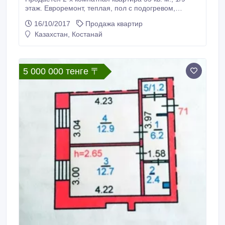
этаж. Евроремонт, теплая, пол с подогревом,
кондиционер, счетчики, на окнах и балконе
16/10/2017
Продажа квартир
решетки, не угловая, можно под бизнес
Казахстан, Костанай
(разрешительные документы имеются).
5 000 000 тенге 〒