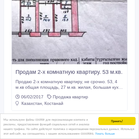
Продам 2-х комнатную квартиру. 53 м.кв.
Продаю 2-х комнатную квартиру, не срочно. 53, 4
м.кв общая площадь, 27 м.кв. жилая, большая кухня
11, 2 м.кв, небольшая прихожая - 3, 5 м.кв., холл 6,
06/02/2017
Продажа квартир
7 м.кв. Не малосемейка. На кухне оставляю
Казахстан, Костанай
гарнитур, в прихожей - "шкаф-прихожку". В детской
остается шкаф с кроватью и шведская лестница,
турник.
Мы используем файлы cookie для персонализации контента и
Принять!
рекламы, предоставления функций социальных сетей и анализа
нашего трафика. На сайте действует политика о неразглашении персональных данных. Используя
этот веб-сайт, вы соглашаетесь с нашим использованием coookies.
Узнать больше