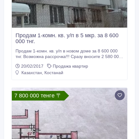
Продам 1-комн. кв. у/п в 5 мкр. за 8 600
000 тнг.
Продам 1-комн. кв. у/п в новом доме за 8 600 000
тнг. Возможна рассрочка!!! Сразу вносите 2 580 000
тнг., остальную сумму – в рассрочку на 15 лет по 37
20/02/2017
Продажа квартир
000 тнг. в месяц. Дом кирпичный, 2006 г.п.,
Казахстан, Костанай
капитальный. Расположен в 5 мкр., д. 8. Рядом
садик, школа, маг. «Пятерочка», автовокзал. Рядом
охраняемая стоянка.
7 800 000 тенге 〒