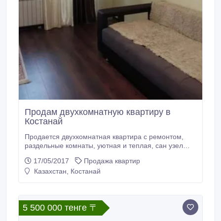
Продам двухкомнатную квартиру в
Костанай
Продается двухкомнатная квартира с ремонтом,
раздельные комнаты, уютная и теплая, сан узел
раздельный в современном кафеле, современная
17/05/2017
Продажа квартир
сантехника, в квартире заменены трубы,
Казахстан, Костанай
радиаторы, есть счетчики на воду, пластиковые
окна, красивая отделка стен и потолков, квартира
уютная в отличном состоянии не требует
дополнительных вложений.
5 500 000 тенге 〒