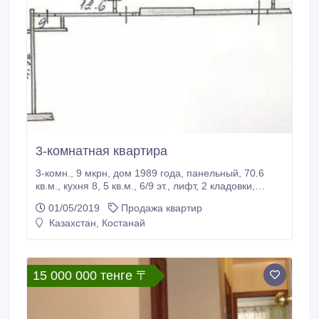
3-комнатная квартира
3-комн., 9 мкрн, дом 1989 года, панельный, 70.6
кв.м., кухня 8, 5 кв.м., 6/9 эт., лифт, 2 кладовки,
лоджия 6 м, дв.двери, счётчики воды, газа,
01/05/2019
Продажа квартир
состояние обычное, без ремонта, возможно
Казахстан, Костанай
частично меблированную, наличный расчёт. Тел.
22-28-86 (вечером), 8-777-264-25-22 (вечером).
15 000 000 тенге 〒