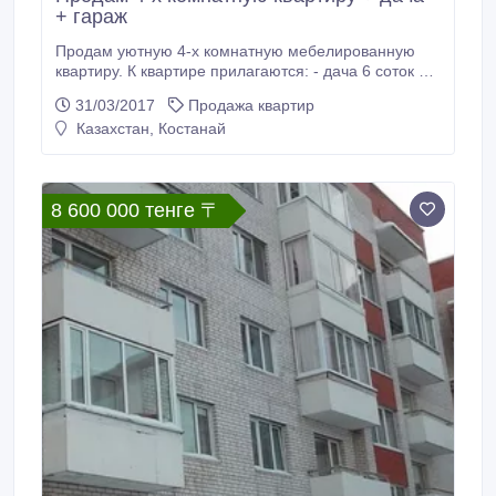
+ гараж
Продам уютную 4-х комнатную мебелированную
квартиру. К квартире прилагаются: - дача 6 соток с
насаждениями и кирпичным домиком 18 кв.метров.
31/03/2017
Продажа квартир
- капитальный гараж 18 кв.метров, с погребом и
Казахстан, Костанай
смотровой ямой. Дача от квартиры пешком 30
минут, гараж 15 минут. Торг возможен..
8 600 000 тенге 〒