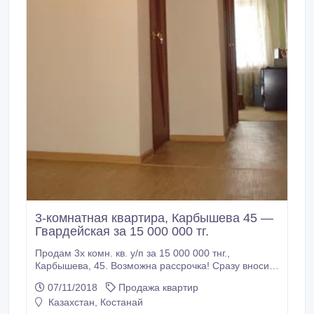
3-комнатная квартира, Карбышева 45 —
Гвардейская за 15 000 000 тг.
Продам 3х комн. кв. у/п за 15 000 000 тнг.,
Карбышева, 45. Возможна рассрочка! Сразу вносите
4 500 000 тнг., остальную сумму – в рассрочку на 15
07/11/2018
Продажа квартир
лет по 64 200 тнг. в месяц. Дом панельный, 1993
Казахстан, Костанай
г.п., капитальный. Расположен в р-не Горгаза, в