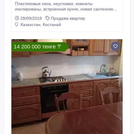
Пластиковые окна, неугловая, комнаты
изолированы, встроенная кухня, новая сантехника,
счётчики. Продам 2-х комнатную квартиру в районе
28/09/2018
Продажа квартир
Березки (ул. Комарова, 13). Дом кирпичный, очень
Казахстан, Костанай
теплый. Квартира с хорошим ремонтом. Кухня в
подарок! Пластиковые окна, металлическая дверь,
новая сантехника, натяжной потолок.
14 200 000 тенге 〒