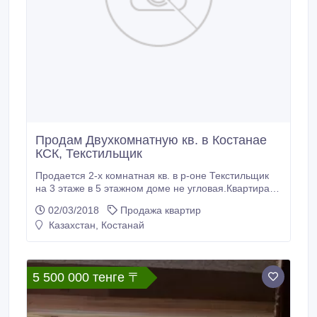
Продам Двухкомнатную кв. в Костанае
КСК, Текстильщик
Продается 2-х комнатная кв. в р-оне Текстильщик
на 3 этаже в 5 этажном доме не угловая.Квартира
теплая, пластиковые окна, железная дверь.В
02/03/2018
Продажа квартир
шаговой доступности школа, дет.сад, торговый
Казахстан, Костанай
центр Солнечный и др.магазины,
остановка.Развитая инфраструктура.Торг уместен.
5 500 000 тенге 〒