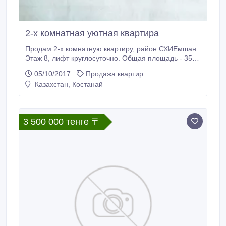
2-х комнатная уютная квартира
Продам 2-х комнатную квартиру, район СХИЕмшан.
Этаж 8, лифт круглосуточно. Общая площадь - 35
кв.м. Тёплая, светлая. Окна - пластик. Частично
05/10/2017
Продажа квартир
меблирована. Сан.узел совмещённый, утеплён,
Казахстан, Костанай
душевая кабина, водонагреватель. Чистый подъезд,
спокойные соседи. Общий балкон. В шаговой
доступности все необходимые учреждения: садики
(7, 51), поликлиники (2, 4, Жемчужина), магазины,
3 500 000 тенге 〒
школы (23, 18).