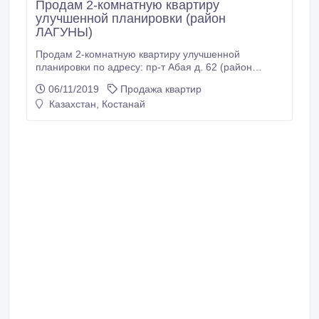
Продам 2-комнатную квартиру
улучшенной планировки (район
ЛАГУНЫ)
Продам 2-комнатную квартиру улучшенной
планировки по адресу: пр-т Абая д. 62 (район
«Лагуна») на первом этаже 9-этажного дома.
06/11/2019
Продажа квартир
Стоимость 14 600 000 тнг. Дом панельный. Общая
Казахстан, Костанай
площадь квартиры – 51 кв.м., жилая - 27, 5 кв.м.,
кухня – 8, 4 кв.м. Состояние квартиры отличное,
сделан евроремонт. Входная металлическая дверь.