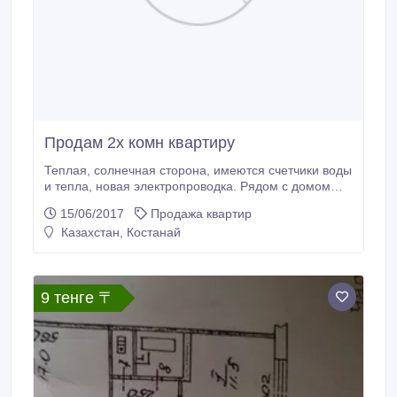
Продам 2х комн квартиру
Теплая, солнечная сторона, имеются счетчики воды
и тепла, новая электропроводка. Рядом с домом
университет, индустриальный колледж,
15/06/2017
Продажа квартир
строительный колледж, 23 и 18 школы, дет.садик.
Казахстан, Костанай
Звоните, пишите 87057696155 , отвечу на все
вопросы..
9 тенге 〒