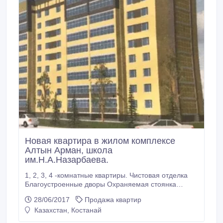
Новая квартира в жилом комплексе
Алтын Арман, школа
им.Н.А.Назарбаева.
1, 2, 3, 4 -комнатные квартиры. Чистовая отделка
Благоустроенные дворы Охраняемая стоянка
Удобные, уютные планировки Тёплые дома (64 см.
28/06/2017
Продажа квартир
толщина несущих стен) Гибкие условия оплаты
Казахстан, Костанай
1м.кв. от 142.000 тенге Имеются Таун-Хаусы (дома)
на продажу 1м.кв. от 170.000 тенге Все вопросы по