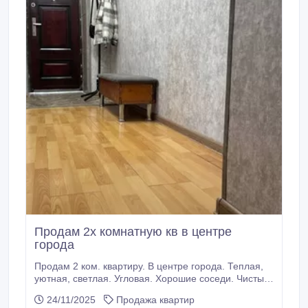
Продам 2х комнатную кв в центре
города
Продам 2 ком. квартиру. В центре города. Теплая,
уютная, светлая. Угловая. Хорошие соседи. Чистый
подъезд, убирают 2 раза в месяц. Тихий двор.
24/11/2025
Продажа квартир
Удобная локация: рядом все необходимое