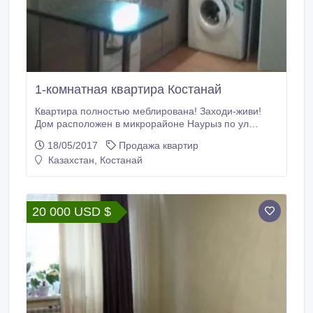
1-комнатная квартира Костанай
Квартира полностью меблирована! Заходи-живи!
Дом расположен в микрорайоне Наурыз по ул
Воинов Интернационалистов 1/1. Рядом с домом
18/05/2017
Продажа квартир
находится школа, садик, детская больница. Очень
Казахстан, Костанай
хороший район, тихий. Срочная продажа. Остается
мебель. Агентов прошу не беспокоить, продам сам.
Пишите на мой Baтc ап, т.
20 000 USD $