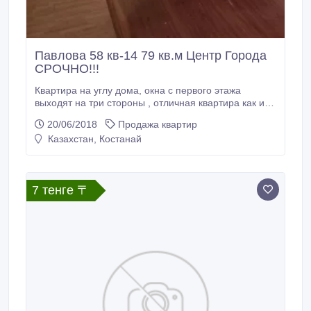
Павлова 58 кв-14 79 кв.м Центр Города
СРОЧНО!!!
Квартира на углу дома, окна с первого этажа
выходят на три стороны , отличная квартира как и
для бизнеса так и для жилья. Пластиковые окна,
20/06/2018
Продажа квартир
водонагреватель, джакузи, решетки на окнах ,
Казахстан, Костанай
встроенный шкаф и кухня, застекленная лоджия
большая прихожая, 3 комнаты раздельные и кухня
студия. Рядом французский.
7 тенге 〒