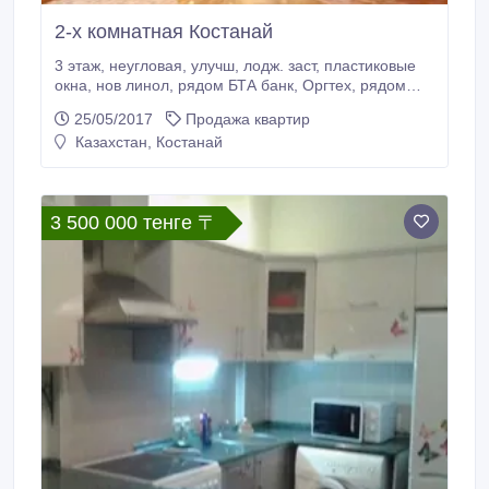
2-х комнатная Костанай
3 этаж, неугловая, улучш, лодж. заст, пластиковые
окна, нов линол, рядом БТА банк, Оргтех, рядом
магазины, супермаркеты, аптека, дет сад, школа,
25/05/2017
Продажа квартир
ЦВР, продаю в связи со сменой пмж, в данный
Казахстан, Костанай
момент нахожусь за территорией Казахстана,
пишите мне на Bотcaпп, срочно, торг..
3 500 000 тенге 〒