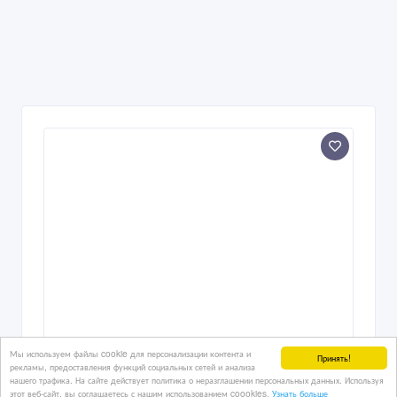
Услуги эвакуатора 24/7
Мы используем файлы cookie для персонализации контента и
Принять!
рекламы, предоставления функций социальных сетей и анализа
нашего трафика. На сайте действует политика о неразглашении персональных данных. Используя
этот веб-сайт, вы соглашаетесь с нашим использованием coookies.
Узнать больше
10/02/2020