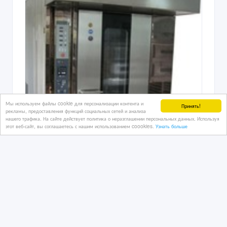
Мы используем файлы cookie для персонализации контента и
Принять!
рекламы, предоставления функций социальных сетей и анализа
нашего трафика. На сайте действует политика о неразглашении персональных данных. Используя
этот веб-сайт, вы соглашаетесь с нашим использованием coookies.
Узнать больше
Кондитерские печи в Костанае