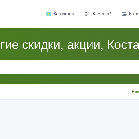
Казахстан
Костанай
Кате
гие скидки, акции, Кост
Все