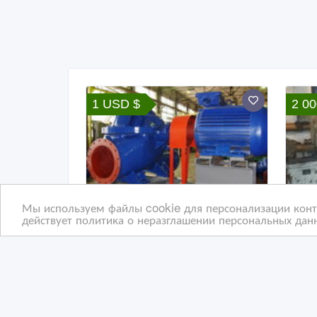
1 USD $
2 00
Мы используем файлы cookie для персонализации конте
действует политика о неразглашении персональных данн
Продажа насосов и
Биз
запчастей КТС, Д, 1Д, НД,
и ш
НДФ, ДФ...