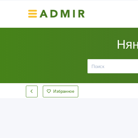
Нян
Избранное