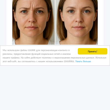
Мы используем файлы cookie для персонализации контента и
Красота начинается с заботы о себе
Принять!
рекламы, предоставления функций социальных сетей и анализа
нашего трафика. На сайте действует политика о неразглашении персональных данных. Используя
этот веб-сайт, вы соглашаетесь с нашим использованием coookies.
Узнать больше
28/11/2025
Спецпредложения
Казахстан, Костанай