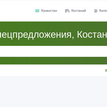
Казахстан
Костанай
Кате
ецпредложения, Коста
В