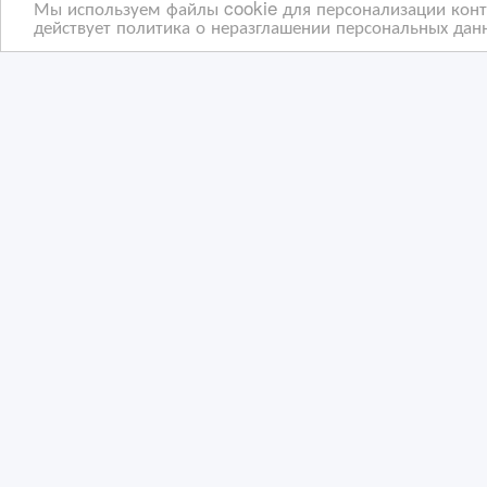
Мы используем файлы cookie для персонализации конте
действует политика о неразглашении персональных данн
Красота начинается с
Сту
заботы о себе
при
про
28/11/2025
10
Спецпредложения
С
Казахстан, Костанай
Ка