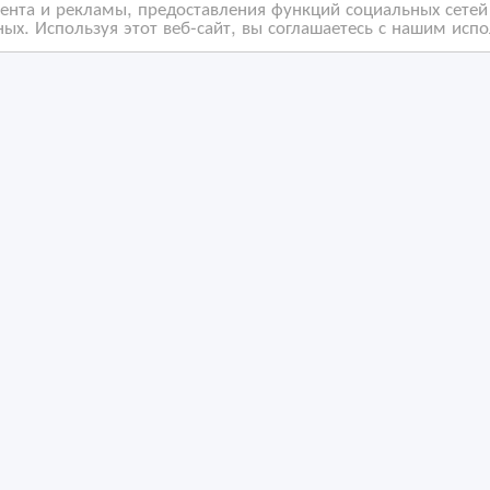
нта и рекламы, предоставления функций социальных сетей 
ых. Используя этот веб-сайт, вы соглашаетесь с нашим исп
дия коррекции фигуры
Сетка для обмотки в
глашает вас на
рулоны соломы и сена.
цедуры
/11/2025
05/06/2019
пецпредложения
Спецпредложения
захстан, Костанай
Казахстан, Костанай