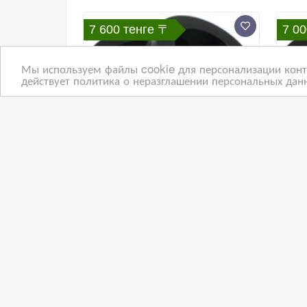
7 600 тенге 〒
7 00
Мы используем файлы cookie для персонализации конте
действует политика о неразглашении персональных данн
Полиуретановые
Про
проставки для увеличения
кли
дороного просвета.
(П
04/08/2026
04
Запчасти для автомобилей
З
Казахстан, Костанай
Ка