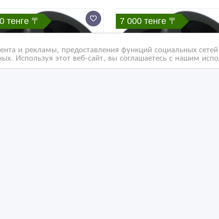
0 тенге 〒
7 000 тенге 〒
нта и рекламы, предоставления функций социальных сетей 
ых. Используя этот веб-сайт, вы соглашаетесь с нашим исп
ставки для увеличения
АвтоПроставки для
ренса вашего авто
увеличения клиренса
ОЛИУРЕТАН)
ПОЛИУРЕТАН
/08/2026
04/08/2026
апчасти для автомобилей
Запчасти для автомобилей
захстан, Костанай
Казахстан, Костанай